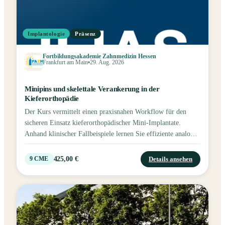
Implantologie
Präsenz
Fortbildungsakademie Zahnmedizin Hessen
Frankfurt am Main
29. Aug. 2026
Minipins und skelettale Verankerung in der
Kieferorthopädie
Der Kurs vermittelt einen praxisnahen Workflow für den
sicheren Einsatz kieferorthopädischer Mini-Implantate.
Anhand klinischer Fallbeispiele lernen Sie effiziente analoge
und digitale Konzepte kennen, die sich direkt im Praxisalltag
umsetzen lassen.
425,00 €
Details ansehen
9
CME