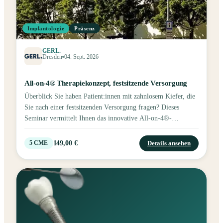
Implantologie
Präsenz
GERL.
Dresden
04. Sept. 2026
All-on-4® Therapiekonzept, festsitzende Versorgung
Überblick Sie haben Patient:innen mit zahnlosem Kiefer, die
Sie nach einer festsitzenden Versorgung fragen? Dieses
Seminar vermittelt Ihnen das innovative All-on-4®-
Therapiekonzept. Erfahren Sie, welche Patient:innen für
dieses Behandlungskonzept in Frage kommen und wie Sie es
149,00 €
Details ansehen
5
CME
ohne großen Aufwand in Ihre Praxis integrieren können.
Inhalte Das All-on-4®-Konzept ist ein bewährtes
Therapiemittel, um Patient:innen sofort festsitzend zu
versorgen. Die übergreifende Teamarbeit zwischen
Prothetiker:innen, Chirurg:innen und Zahntechniker:innen ist
eine wesentliche Voraussetzung für den Behandlungserfolg.
Das Seminar behandelt die Behandlung zahnloser Kiefer