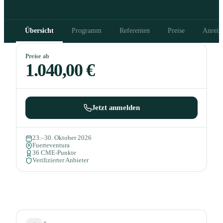
Übersicht
Programm
Referenten
Preise
Anreis
Preise ab
1.040,00 €
Jetzt anmelden
23.–30. Oktober 2026
Fuerteventura
36 CME-Punkte
Verifizierter Anbieter