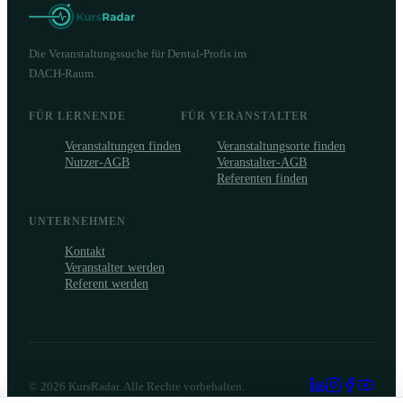
Die Veranstaltungssuche für Dental-Profis im
DACH-Raum.
FÜR LERNENDE
FÜR VERANSTALTER
Veranstaltungen finden
Veranstaltungsorte finden
Nutzer-AGB
Veranstalter-AGB
Referenten finden
UNTERNEHMEN
Kontakt
Veranstalter werden
Referent werden
©
2026
KursRadar. Alle Rechte vorbehalten.