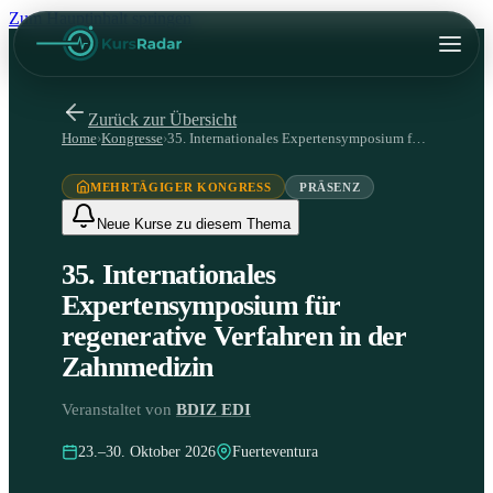
Zum Hauptinhalt springen
Zurück zur Übersicht
Home
›
Kongresse
›
35. Internationales Expertensymposium für regenerative Verfahren in der Zahnmedizin
MEHRTÄGIGER KONGRESS
PRÄSENZ
Neue Kurse zu diesem Thema
35. Internationales
Expertensymposium für
regenerative Verfahren in der
Zahnmedizin
Veranstaltet von
BDIZ EDI
23.–30. Oktober 2026
Fuerteventura