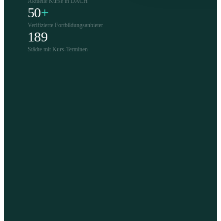
Aktuelle Kurse in DACH
50
+
Verifizierte Fortbildungsanbieter
189
Städte mit Kurs-Terminen