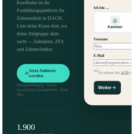
KursRadar ist die
Ich bin …
Fortbildungsplattform für
Zahnmedizin in DACH.
Liste deine Kurse dort, wo
Kammer
deine Zielgruppe aktiv
Vorname
sucht — Zahnärzte, ZFA
und Zahntechniker.
E-Mail
Jetzt Anbieter
Ich stimme den
AGB
un
werden
Erfolgsabhängig · Keine
Weiter
monatliche Grundgebühr · Kein
Abo
1.900