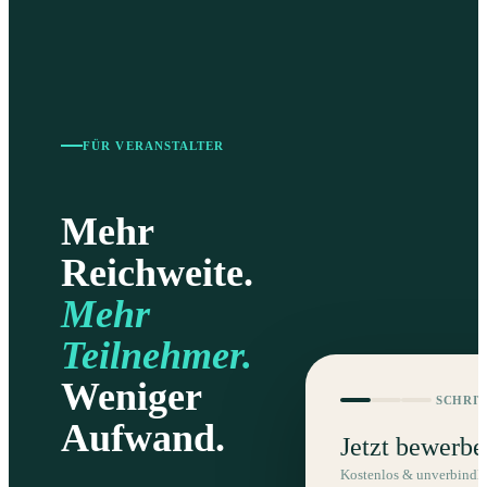
FÜR VERANSTALTER
Mehr
Reichweite.
Mehr
Teilnehmer.
Weniger
SCHRIT
Aufwand.
Jetzt bewerbe
Kostenlos & unverbindli