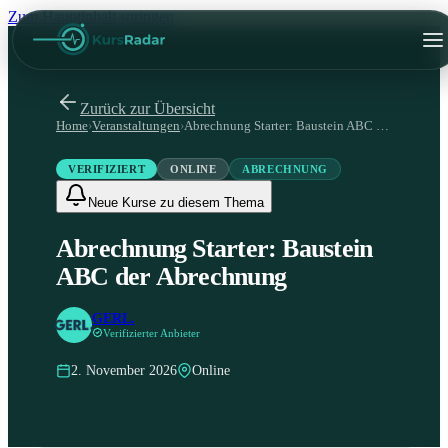
Zum Hauptinhalt springen
Zurück zur Übersicht
Home
›
Veranstaltungen
›
Abrechnung Starter: Baustein ABC der Abrechnung
VERIFIZIERT
ONLINE
ABRECHNUNG
Neue Kurse zu diesem Thema
Abrechnung Starter: Baustein
ABC der Abrechnung
GERL.
Verifizierter Anbieter
2. November 2026
Online