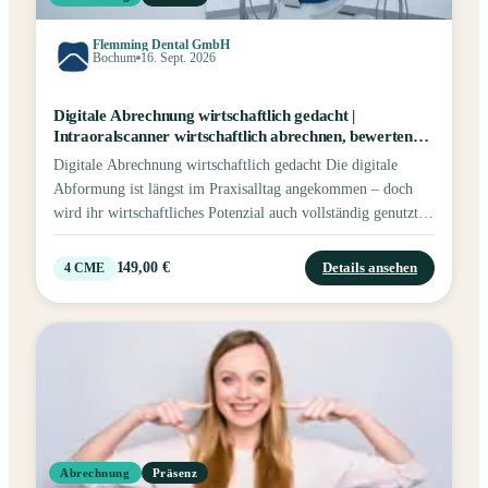
Flemming Dental GmbH
Bochum
16. Sept. 2026
Digitale Abrechnung wirtschaftlich gedacht |
Intraoralscanner wirtschaftlich abrechnen, bewerten
und strategisch nutzen
Digitale Abrechnung wirtschaftlich gedacht Die digitale
Abformung ist längst im Praxisalltag angekommen – doch
wird ihr wirtschaftliches Potenzial auch vollständig genutzt?
Gemeinsam mit unserem Referenten, einem erfahrenen
selbstständigen Praxismanager und Spezialisten für externe
149,00 €
Details ansehen
4
CME
zahnärztliche Abrechnung, vertiefen wir die
betriebswirtschaftlichen und abrechnungstechnischen Aspekte
rund um den strategischen Einsatz des Intraoralscanners.
Programm GOZ-konforme und wirtschaftlich optimale
Abrechnung digitaler Abformungen Betriebswirtschaftliche
Einordnung des Scannereinsatzes im Praxisalltag Effiziente
Umsetzung von Kombinationsarbeiten Rechtssichere
Dokumentation und überzeugende Argumentation gegenüber
Abrechnung
Präsenz
Kostenträgern Praxisnahe Fallanalysen und strukturierte