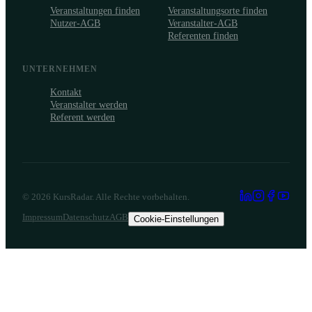
Veranstaltungen finden
Veranstaltungsorte finden
Nutzer-AGB
Veranstalter-AGB
Referenten finden
UNTERNEHMEN
Kontakt
Veranstalter werden
Referent werden
©
2026
KursRadar. Alle Rechte vorbehalten.
Impressum
Datenschutz
AGB
Cookie-Einstellungen