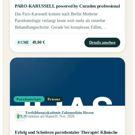
PARO-KARUSSELL powered by Curaden professional
Das Paro-Karussell kommt nach Berlin Moderne
Parodontologie verlangt heute weit mehr als einzelne
Behandlungsschritte. Gerade bei komplexen Fällen,
systemischen Zusammenhängen, der richtigen
Patientenführung und einer wirtschaftlich sicheren
49,00 €
Details ansehen
8
CME
Umsetzung im Praxisalltag braucht es fundiertes Wissen,
klare Konzepte und ein starkes Team. Inhalte und Ziele Beim
PARO-KARUSSELL in Berlin erhalten Sie fundierte
Antworten, wertvolle Impulse und konkrete Strategien für
Ihren Praxisalltag. Das Fortbildungs-Event verbindet
Parodontitis-Therapie, Prophylaxe, Biofilmkontrolle,
Ergonomie und Abrechnung praxisnah, interdisziplinär und
direkt umsetzbar. Veranstalter & Partner Das PARO-
Parodontologie
Präsenz
KARUSSELL Berlin wird von Curaden professional
veranstaltet, in Kooperation mit GERL Dental als Vertriebs-
Fortbildungsakademie Zahnmedizin Hessen
und Logistikpartner.
Frankfurt am Main
20. Nov. 2026
Erfolg und Scheitern parodontaler Therapie! Klinische