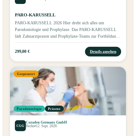
PARO-KARUSSELL
PARO-KARUSSELL 2026 Hier dreht sich alles um
Parodontologie und Prophylaxe. Das PARO-KARUSSELL
lädt Zahnarztpraxen und Prophylaxe-Teams zur Fortbildung
rund um professionelle Mundpflege, Parodontaltherapie und
aktuelle Produktneuheiten ein.
299,00 €
Details ansehen
Gesponsert
Parodontologie
Präsenz
Curaden Germany GmbH
CGG
Berlin
12. Sept. 2026