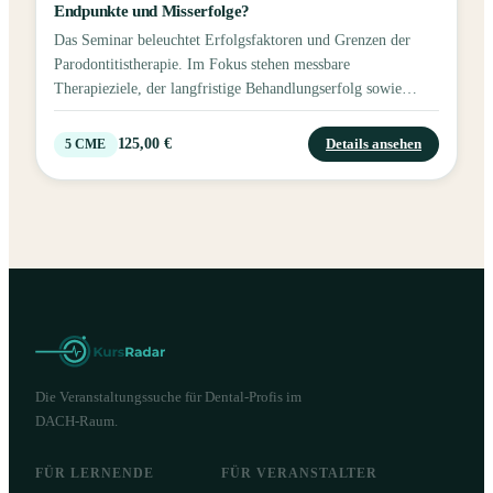
Endpunkte und Misserfolge?
Das Seminar beleuchtet Erfolgsfaktoren und Grenzen der
Parodontitistherapie. Im Fokus stehen messbare
Therapieziele, der langfristige Behandlungserfolg sowie
Strategien zum Erkennen, Vermeiden und Umgang mit
Misserfolgen.
125,00 €
Details ansehen
5
CME
Die Veranstaltungssuche für Dental-Profis im
DACH-Raum.
FÜR LERNENDE
FÜR VERANSTALTER