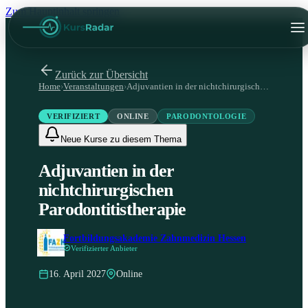
Zum Hauptinhalt springen
Zurück zur Übersicht
Home
›
Veranstaltungen
›
Adjuvantien in der nichtchirurgischen Parodontitistherapie
VERIFIZIERT
ONLINE
PARODONTOLOGIE
Neue Kurse zu diesem Thema
Adjuvantien in der
nichtchirurgischen
Parodontitistherapie
Fortbildungsakademie Zahnmedizin Hessen
Verifizierter Anbieter
16. April 2027
Online