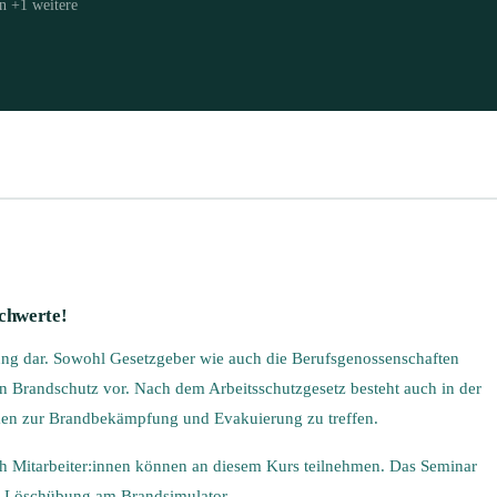
n
+
1
weitere
achwerte!
dung dar. Sowohl Gesetzgeber wie auch die Berufsgenossenschaften
randschutz vor. Nach dem Arbeitsschutzgesetz besteht auch in der
hmen zur Brandbekämpfung und Evakuierung zu treffen.
ch Mitarbeiter:innen können an diesem Kurs teilnehmen. Das Seminar
hen Löschübung am Brandsimulator.