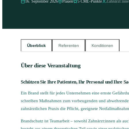
16. September 2026
Plauen
5 CME-Punkte
Zahnärzt:inne
Überblick
Referenten
Konditionen
Über diese Veranstaltung
Schützen Sie Ihre Patienten, Ihr Personal und Ihre S
Ein Brand stellt für jedes Unternehmen eine ernste Gefähr
schreiben Maßnahmen zum vorbeugenden und abwehrenden B
zahnärztlichen Praxis die Pflicht, geeignete Notfallmaßna
Brandschutz ist Teamarbeit – sowohl Zahnärzt:innen als au
besteht aus einem theoretischen Teil sowie einer praktisc