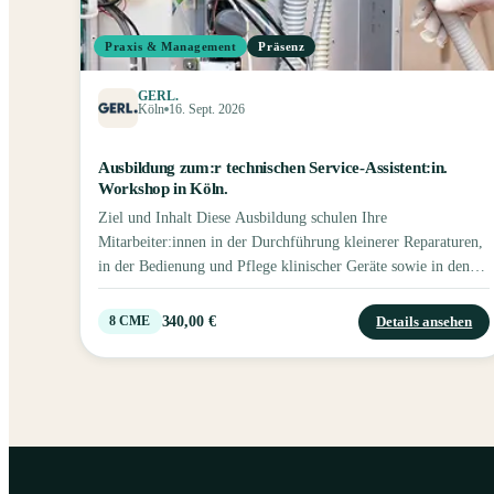
Praxis & Management
Präsenz
GERL.
Köln
16. Sept. 2026
Ausbildung zum:r technischen Service-Assistent:in.
Workshop in Köln.
Ziel und Inhalt Diese Ausbildung schulen Ihre
Mitarbeiter:innen in der Durchführung kleinerer Reparaturen,
in der Bedienung und Pflege klinischer Geräte sowie in den
gesetzlichen Verordnungen und Vorschriften. Zur Absicherung
des Lernerfolges findet am Ende des Workshops eine
340,00 €
Details ansehen
8
CME
Leistungskontrolle statt, die ausschlaggebend für den Erhalt
des Zertifikates ist. Seminarinhalte Fehleranalyse sowie Pflege
und Wartung der Instrumente und der dazugehörigen Antriebe
Medizinprodukte, Behandlungsgeräte, Kleingeräte,
Kommunikation Einblicke in die aktuellen gesetzlichen
Richtlinien und Hygienevorschriften Fortbildungspunkte Sie
erhalten 8 Fortbildungspunkte. In der Pause ist für Ihr