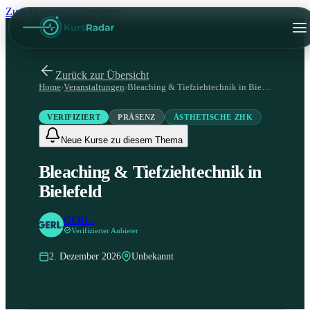
Zum Hauptinhalt springen
Zurück zur Übersicht
Home
›
Veranstaltungen
›
Bleaching & Tiefziehtechnik in Bielefeld
VERIFIZIERT
PRÄSENZ
ÄSTHETISCHE ZHK
Neue Kurse zu diesem Thema
Bleaching & Tiefziehtechnik in
Bielefeld
GERL.
Verifizierter Anbieter
2. Dezember 2026
Unbekannt