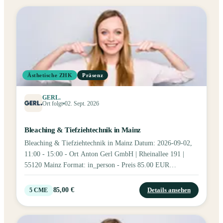
Ästhetische ZHK
Präsenz
GERL.
Ort folgt
02. Sept. 2026
Bleaching & Tiefziehtechnik in Mainz
Bleaching & Tiefziehtechnik in Mainz Datum: 2026-09-02,
11:00 - 15:00 - Ort Anton Gerl GmbH | Rheinallee 191 |
55120 Mainz Format: in_person - Preis 85.00 EUR
Fortbildungspunkte: 5 - Bild: Tags: Bleaching Kurzinfo
„Mehr Attraktivität nach außen für mehr Selbstvertrauen im
85,00 €
Details ansehen
5
CME
Inneren!“ Entdecken Sie mit uns alle Möglichkeiten der
modernen Zahnaufhellung! Ihre Referenten an diesem Tag
sind Experten der Ultradent Products GmbH und der Scheu