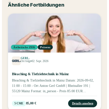
Ähnliche Fortbildungen
Ästhetische ZHK
Präsenz
GERL.
Ort folgt
02. Sept. 2026
Bleaching & Tiefziehtechnik in Mainz
Bleaching & Tiefziehtechnik in Mainz Datum: 2026-09-02,
11:00 - 15:00 - Ort Anton Gerl GmbH | Rheinallee 191 |
55120 Mainz Format: in_person - Preis 85.00 EUR
Fortbildungspunkte: 5 - Bild: Tags: Bleaching Kurzinfo
„Mehr Attraktivität nach außen für mehr Selbstvertrauen im
85,00 €
Details ansehen
5
CME
Inneren!“ Entdecken Sie mit uns alle Möglichkeiten der