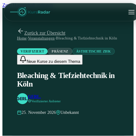
Zum Hauptinhalt springen
Zurück zur Übersicht
Home
›
Veranstaltungen
›
Bleaching & Tiefziehtechnik in Köln
VERIFIZIERT
PRÄSENZ
ÄSTHETISCHE ZHK
Neue Kurse zu diesem Thema
Bleaching & Tiefziehtechnik in
Köln
GERL.
Verifizierter Anbieter
25. November 2026
Unbekannt