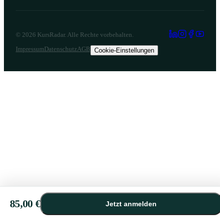
sind bitte mitzubringen 1 Zahnkranzmodell ( getrimmt) 1
Schere ( Kronen-/ oder Nagelschere ) Gute Laune und
Wissenshunger Alles Weitere stellen wir zur Verfügung. Die
©
2026
KursRadar. Alle Rechte vorbehalten.
Teilnehmerzahl ist aufgrund des praktischen Teils begrenzt.
Impressum
Datenschutz
AGB
Cookie-Einstellungen
Ihre Referenten an diesem Tag sind Maike Rademacher von
Ultradent Products GmbH und Christa Scharrenbroch von
SCHEU-DENTAL GmbH. Sie erhalten 5
Fortbildungspunkte. In der Pause ist für Ihr leibliches Wohl
gesorgt!
85,00 €
Jetzt anmelden