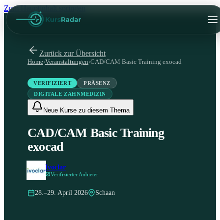
Zum Hauptinhalt springen
Zurück zur Übersicht
Home
›
Veranstaltungen
›
CAD/CAM Basic Training exocad
VERIFIZIERT
PRÄSENZ
DIGITALE ZAHNMEDIZIN
Neue Kurse zu diesem Thema
CAD/CAM Basic Training
exocad
Ivoclar
Verifizierter Anbieter
28.–29. April 2026
Schaan