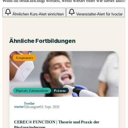
Willst du benachrichtigt werden, wenn wieder einer wie dieser läuft?
Ähnlichen Kurs-Alert einrichten
Veranstalter-Alert für
Ivoclar
Ähnliche Fortbildungen
Gesponsert
Digitale Zahnmedizin
Präsenz
Ivoclar
Ellwangen
03. Sept. 2026
CEREC® FUNCTION | Theorie und Praxis der
Bisslageänderung