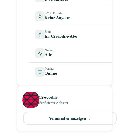
CME-Punkte
Keine Angabe
Preis
Im Crocodile-Abo
Niveau
Alle
Format
Online
Crocodile
Verifizierter Anbieter
Veranstalter anzeigen →