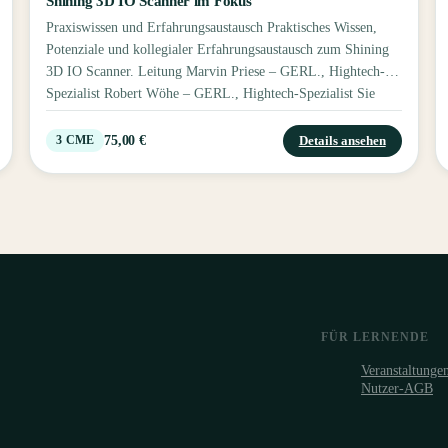
Shining 3D IO Scanner im Fokus
Praxiswissen und Erfahrungsaustausch Praktisches Wissen,
Potenziale und kollegialer Erfahrungsaustausch zum Shining
3D IO Scanner. Leitung Marvin Priese – GERL., Hightech-
Spezialist Robert Wöhe – GERL., Hightech-Spezialist Sie
erhalten 3 Fortbildungspunkte.
75,00 €
Details ansehen
3
CME
FÜR LERNENDE
Veranstaltunge
Nutzer-AGB