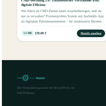
CMD-Beratung 2.0: Ganzheitliches Verständnis trifft
digitale Effizienz
Wie führst du CMD-Patient:innen ursachenbezogen, statt sie
nur zu verwalten? Praxiserprobtes System mit Jawbuddy-App
als digitalem Patientenassistenten – für strukturierte Beratung,
höhere Compliance und weniger Zeit am Behandlungsstuhl.
139,00 €
Details ansehen
5
CME
Die Veranstaltungssuche für Dental-Profis im
DACH-Raum.