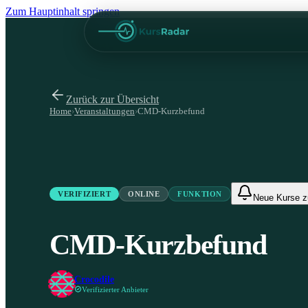
Zum Hauptinhalt springen
Zurück zur Übersicht
Home
›
Veranstaltungen
›
CMD-Kurzbefund
VERIFIZIERT
ONLINE
FUNKTION
Neue Kurse 
CMD-Kurzbefund
Crocodile
Verifizierter Anbieter