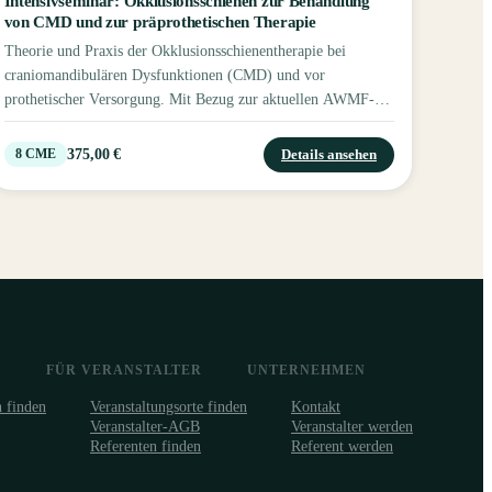
Intensivseminar: Okklusionsschienen zur Behandlung
von CMD und zur präprothetischen Therapie
Theorie und Praxis der Okklusionsschienentherapie bei
craniomandibulären Dysfunktionen (CMD) und vor
prothetischer Versorgung. Mit Bezug zur aktuellen AWMF-
Leitlinie, inklusive klinischer Behandlungsabläufe
(Abformung, Kieferrelationsbestimmung, Einschleifen,
375,00 €
Details ansehen
8
CME
Eingliederung) und zahntechnischer Aspekte einschließlich
CAD/CAM-Fertigung.
FÜR VERANSTALTER
UNTERNEHMEN
n finden
Veranstaltungsorte finden
Kontakt
Veranstalter-AGB
Veranstalter werden
Referenten finden
Referent werden