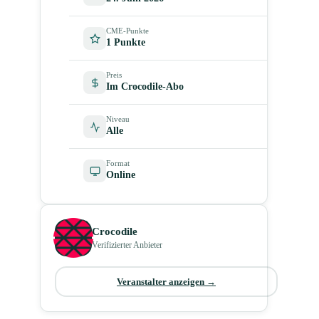
CME-Punkte
1 Punkte
Preis
Im Crocodile-Abo
Niveau
Alle
Format
Online
Crocodile
Verifizierter Anbieter
Veranstalter anzeigen →