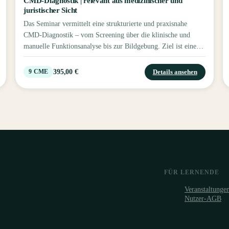
CMD-Diagnostik | relevant aus medizinischer und
juristischer Sicht
Das Seminar vermittelt eine strukturierte und praxisnahe
CMD-Diagnostik – vom Screening über die klinische und
manuelle Funktionsanalyse bis zur Bildgebung. Ziel ist eine
sichere Diagnosestellung als Grundlage erfolgreicher
interdisziplinärer Therapiekonzepte.
395,00 €
Details ansehen
9
CME
FÜR LERNENDE
Veranstaltunge
Nutzer-AGB