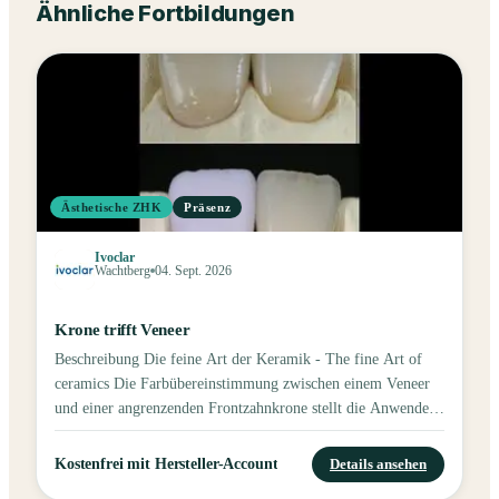
Ähnliche Fortbildungen
Ästhetische ZHK
Präsenz
Ivoclar
Wachtberg
04. Sept. 2026
Krone trifft Veneer
Beschreibung Die feine Art der Keramik - The fine Art of
ceramics Die Farbübereinstimmung zwischen einem Veneer
und einer angrenzenden Frontzahnkrone stellt die Anwender
immer wieder vor neue Herausforderungen. Die richtige
Rohlingauswahl, die Vereinbarung unterschiedlicher
Kostenfrei mit Hersteller-Account
Details ansehen
Schichtstärken und die damit verbundene Umsetzung in LS2.