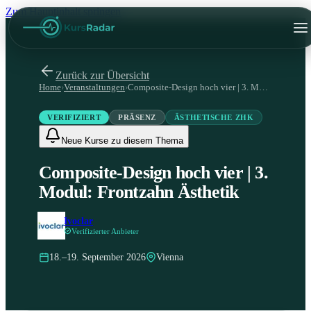
Zum Hauptinhalt springen
Zurück zur Übersicht
Home
›
Veranstaltungen
›
Composite-Design hoch vier | 3. Modul: Frontzahn Ästhetik
VERIFIZIERT
PRÄSENZ
ÄSTHETISCHE ZHK
Neue Kurse zu diesem Thema
Composite-Design hoch vier | 3.
Modul: Frontzahn Ästhetik
Ivoclar
Verifizierter Anbieter
18.–19. September 2026
Vienna