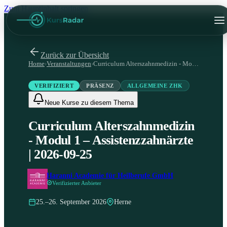
Zum Hauptinhalt springen
Zurück zur Übersicht
Home
›
Veranstaltungen
›
Curriculum Alterszahnmedizin - Modul 1 – Assistenzzahnärzte | 2026-09-25
VERIFIZIERT
PRÄSENZ
ALLGEMEINE ZHK
Neue Kurse zu diesem Thema
Curriculum Alterszahnmedizin
- Modul 1 – Assistenzzahnärzte
| 2026-09-25
Haranni Academie für Heilberufe GmbH
Verifizierter Anbieter
25.–26. September 2026
Herne