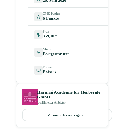
26. Juni 2026
CME-Punkte
6 Punkte
Preis
359,10 €
Niveau
Fortgeschritten
Format
Präsenz
Haranni Academie für Heilberufe
GmbH
Verifizierter Anbieter
Veranstalter anzeigen →