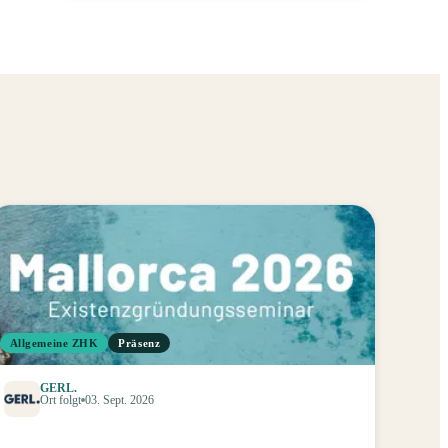
Allgemeine ZHK
Präsenz
GERL.
Ort folgt
03. Sept. 2026