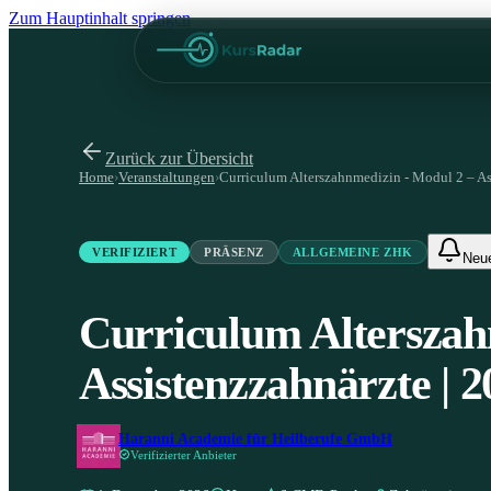
Zum Hauptinhalt springen
Zurück zur Übersicht
Home
›
Veranstaltungen
›
Curriculum Alterszahnmedizin - Modul 2 – As
VERIFIZIERT
PRÄSENZ
ALLGEMEINE ZHK
Neu
Curriculum Alterszah
Assistenzzahnärzte | 
Haranni Academie für Heilberufe GmbH
Verifizierter Anbieter