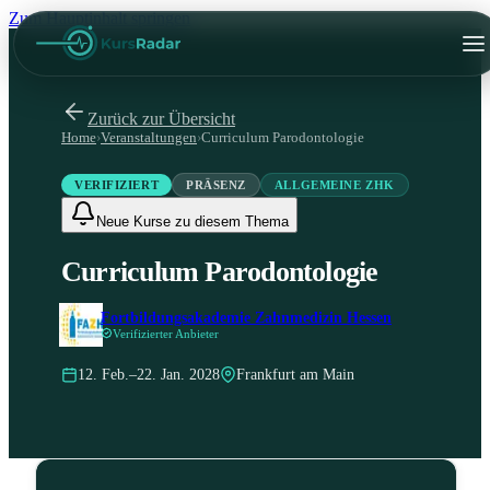
Zum Hauptinhalt springen
Zurück zur Übersicht
Home
›
Veranstaltungen
›
Curriculum Parodontologie
VERIFIZIERT
PRÄSENZ
ALLGEMEINE ZHK
Neue Kurse zu diesem Thema
Curriculum Parodontologie
Fortbildungsakademie Zahnmedizin Hessen
Verifizierter Anbieter
12. Feb.–22. Jan. 2028
Frankfurt am Main