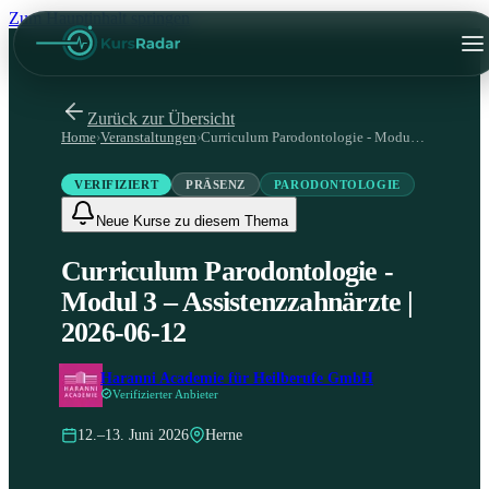
Zum Hauptinhalt springen
Zurück zur Übersicht
Home
›
Veranstaltungen
›
Curriculum Parodontologie - Modul 3 – Assistenzzahnärzte | 2026-06-12
VERIFIZIERT
PRÄSENZ
PARODONTOLOGIE
Neue Kurse zu diesem Thema
Curriculum Parodontologie -
Modul 3 – Assistenzzahnärzte |
2026-06-12
Haranni Academie für Heilberufe GmbH
Verifizierter Anbieter
12.–13. Juni 2026
Herne