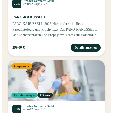
Curaden Germany GmbH
CGG
Berlin
12. Sept. 2026
PARO-KARUSSELL
PARO-KARUSSELL 2026 Hier dreht sich alles um
Parodontologie und Prophylaxe. Das PARO-KARUSSELL
lädt Zahnarztpraxen und Prophylaxe-Teams zur Fortbildung
rund um professionelle Mundpflege, Parodontaltherapie und
aktuelle Produktneuheiten ein.
299,00 €
Details ansehen
Gesponsert
Parodontologie
Präsenz
Curaden Germany GmbH
CGG
Berlin
12. Sept. 2026