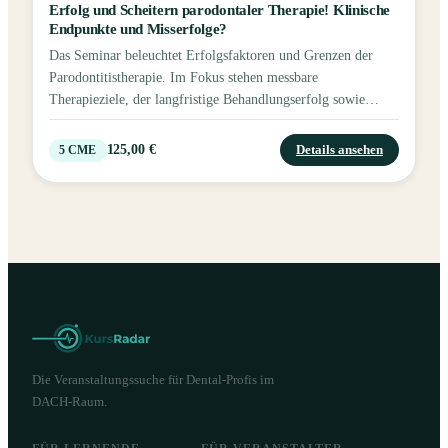
Erfolg und Scheitern parodontaler Therapie! Klinische
Endpunkte und Misserfolge?
Das Seminar beleuchtet Erfolgsfaktoren und Grenzen der
Parodontitistherapie. Im Fokus stehen messbare
Therapieziele, der langfristige Behandlungserfolg sowie
Strategien zum Erkennen, Vermeiden und Umgang mit
Misserfolgen.
125,00 €
Details ansehen
5
CME
Die Veranstaltungssuche für Dental-Profis im
DACH-Raum.