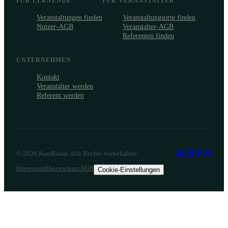
FÜR LERNENDE
FÜR VERANSTALTER
Veranstaltungen finden
Veranstaltungsorte finden
Nutzer-AGB
Veranstalter-AGB
Referenten finden
UNTERNEHMEN
Kontakt
Veranstalter werden
Referent werden
©
2026
KursRadar. Alle Rechte vorbehalten.
Impressum
Datenschutz
AGB
Cookie-Einstellungen