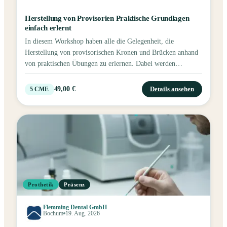
Herstellung von Provisorien Praktische Grundlagen
einfach erlernt
In diesem Workshop haben alle die Gelegenheit, die
Herstellung von provisorischen Kronen und Brücken anhand
von praktischen Übungen zu erlernen. Dabei werden
praktische Tipps und theoretische Hintergründe vermittelt,
die einen materialgerechten Umgang mit dem Werkstoff
49,00 €
Details ansehen
5
CME
ermöglichen und so die Herstellung passgenauer Provisorien
erleichtern. Inhalte des Workshops Herstellung eines
Kunststoffprovisoriums Kontaktpunkte erhalten In Okklusion
bringen Randgestaltung Die Seminarplätze sind auf maximal
4 Teilnehmer begrenzt. Eine schnelle Anmeldung wird
empfohlen.
Prothetik
Präsenz
Flemming Dental GmbH
Bochum
19. Aug. 2026