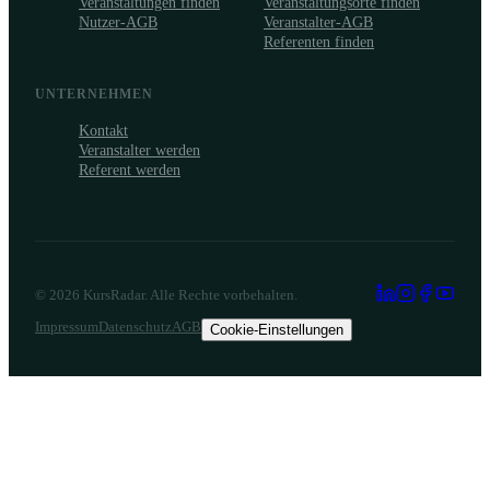
Veranstaltungen finden
Veranstaltungsorte finden
Nutzer-AGB
Veranstalter-AGB
Referenten finden
UNTERNEHMEN
Kontakt
Veranstalter werden
Referent werden
©
2026
KursRadar. Alle Rechte vorbehalten.
Impressum
Datenschutz
AGB
Cookie-Einstellungen