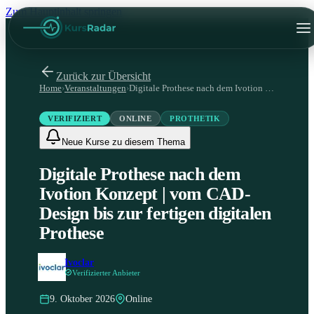
Zum Hauptinhalt springen
Zurück zur Übersicht
Home
›
Veranstaltungen
›
Digitale Prothese nach dem Ivotion Konzept | vom CAD-Design bis zur fertigen digitalen Prothese
VERIFIZIERT
ONLINE
PROTHETIK
Neue Kurse zu diesem Thema
Digitale Prothese nach dem
Ivotion Konzept | vom CAD-
Design bis zur fertigen digitalen
Prothese
Ivoclar
Verifizierter Anbieter
9. Oktober 2026
Online