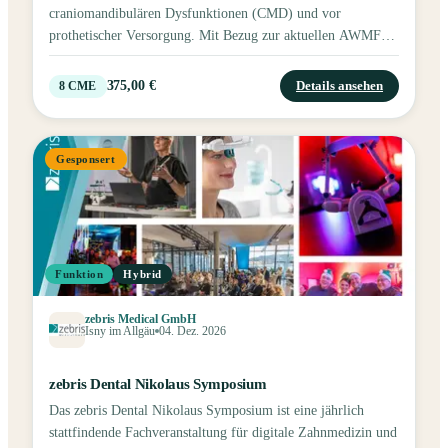
craniomandibulären Dysfunktionen (CMD) und vor
prothetischer Versorgung. Mit Bezug zur aktuellen AWMF-
Leitlinie, inklusive klinischer Behandlungsabläufe
(Abformung, Kieferrelationsbestimmung, Einschleifen,
375,00 €
Details ansehen
8
CME
Eingliederung) und zahntechnischer Aspekte einschließlich
CAD/CAM-Fertigung.
Gesponsert
Funktion
Hybrid
zebris Medical GmbH
Isny im Allgäu
04. Dez. 2026
zebris Dental Nikolaus Symposium
Das zebris Dental Nikolaus Symposium ist eine jährlich
stattfindende Fachveranstaltung für digitale Zahnmedizin und