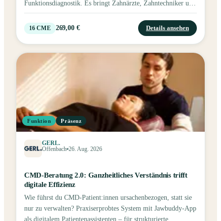
Funktionsdiagnostik. Es bringt Zahnärzte, Zahntechniker und
weitere Experten der Dentalbranche zusammen, um aktuelle
Entwicklungen zu diskutieren und praxisnahe Lösungen zu
269,00 €
Details ansehen
16
CME
vermitteln.
Funktion
Präsenz
GERL.
Offenbach
26. Aug. 2026
CMD-Beratung 2.0: Ganzheitliches Verständnis trifft
digitale Effizienz
Wie führst du CMD-Patient:innen ursachenbezogen, statt sie
nur zu verwalten? Praxiserprobtes System mit Jawbuddy-App
als digitalem Patientenassistenten – für strukturierte