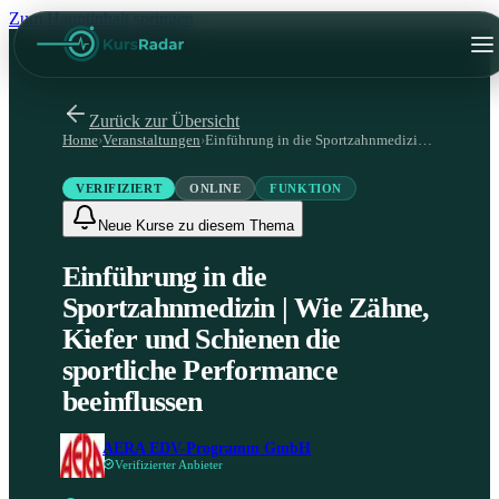
Zum Hauptinhalt springen
Zurück zur Übersicht
Home
›
Veranstaltungen
›
Einführung in die Sportzahnmedizin | Wie Zähne, Kiefer und Schienen die sportliche Performance beeinflussen
VERIFIZIERT
ONLINE
FUNKTION
Neue Kurse zu diesem Thema
Einführung in die
Sportzahnmedizin | Wie Zähne,
Kiefer und Schienen die
sportliche Performance
beeinflussen
AERA EDV-Programm GmbH
Verifizierter Anbieter