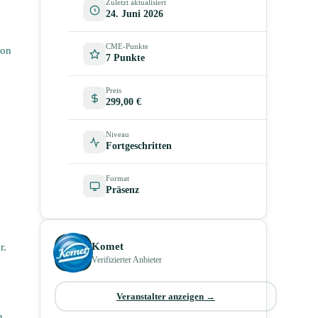
Zuletzt aktualisiert
24. Juni 2026
CME-Punkte
ion
7 Punkte
Preis
299,00 €
Niveau
Fortgeschritten
Format
Präsenz
Komet
r.
Verifizierter Anbieter
Veranstalter anzeigen →
n