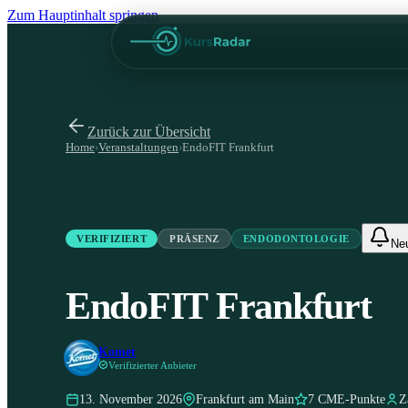
Zum Hauptinhalt springen
Zurück zur Übersicht
Home
›
Veranstaltungen
›
EndoFIT Frankfurt
VERIFIZIERT
PRÄSENZ
ENDODONTOLOGIE
Ne
EndoFIT Frankfurt
Komet
Verifizierter Anbieter
13. November 2026
Frankfurt am Main
7 CME-Punkte
Z