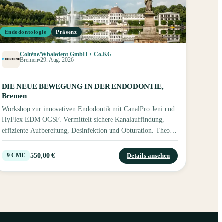
Endodontologie
Präsenz
Coltène/Whaledent GmbH + Co.KG
Bremen
29. Aug. 2026
DIE NEUE BEWEGUNG IN DER ENDODONTIE,
Bremen
Workshop zur innovativen Endodontik mit CanalPro Jeni und
HyFlex EDM OGSF. Vermittelt sichere Kanalauffindung,
effiziente Aufbereitung, Desinfektion und Obturation. Theorie
und zahlreiche Hands‑on‑Übungen für eine praxisnahe
Wurzelkanalbehandlung.
550,00 €
Details ansehen
9
CME