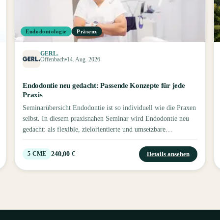
Endodontologie
Präsenz
GERL.
Offenbach
14. Aug. 2026
Endodontie neu gedacht: Passende Konzepte für jede
Praxis
Seminarübersicht Endodontie ist so individuell wie die Praxen
selbst. In diesem praxisnahen Seminar wird Endodontie neu
gedacht: als flexible, zielorientierte und umsetzbare
Gesamtkonzepte, aus denen jede Praxis ihren eigenen Weg
wählen kann. Ziel der Fortbildung ist es, Zahnärztinnen und
240,00 €
Details ansehen
5
CME
Zahnärzten eine klare Orientierung zu geben: Was ist heute
wirklich wichtig in der Endodontie – und was darf guten
Gewissens vereinfacht oder weggelassen werden? Inhalte
Update Endo – was ist wichtig, was kann weg: Aktuelle
Entwicklungen, bewährte Standards und sinnvolle
Vereinfachungen für den Praxisalltag - Welcher Endo-Typ bist