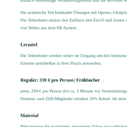
klinisch notwendige Verankerungstiefen und die Revision w
Der praktische Teil beinhaltet Übungen mit Opener, Gleitpf
Die Teilnehmer nutzen den EnDrive und EnGO und lernen die
von Stiften aus dem ER-System.
Lernziel
Die Teilnehmer werden sicher im Umgang mit den Instrumen
Erlernte unmittelbar in ihrer Praxis anwenden.
Regulär: 359 € pro Person | Frühbucher
preis: 299 € pro Person (bis ca. 3 Monate vor Veranstaltung
Dentista- und ZZB-Mitglieder erhalten 20% Rabatt. Ab dem 
Material
Bitte bringen Sie extrahierte, trepanierte Zähne mit vollst