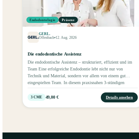
Endodontologie
Präsenz
GERL.
Offenbach
12. Aug. 2026
Die endodontische Assistenz
Die endodontische Assistenz – strukturiert, effizient und im
Team Eine erfolgreiche Endodontie lebt nicht nur von
Technik und Material, sondern vor allem von einem gut
eingespielten Team. In diesem praxisnahen 3-stündigen
Seminar erhalten insbesondere Zahnmedizinische
Fachangestellte, aber auch Zahnärztinnen und Zahnärzte,
49,00 €
Details ansehen
3
CME
einen fundierten und verständlichen Einblick in die moderne
endodontische Assistenz. Ziel der Fortbildung ist es, Abläufe
zu optimieren, Sicherheit im Arbeitsalltag zu gewinnen und
die Zusammenarbeit am Behandlungsstuhl nachhaltig zu
stärken – für mehr Qualität, Effizienz und Freude an der
endodontischen Behandlung. Inhalte Wie geht Endo? –