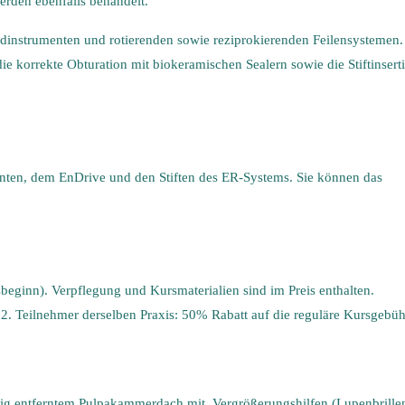
erden ebenfalls behandelt.
adinstrumenten und rotierenden sowie reziprokierenden Feilensystemen.
 korrekte Obturation mit biokeramischen Sealern sowie die Stiftinsert
ten, dem EnDrive und den Stiften des ER-Systems. Sie können das
sbeginn). Verpflegung und Kursmaterialien sind im Preis enthalten.
2. Teilnehmer derselben Praxis: 50% Rabatt auf die reguläre Kursgebüh
ändig entferntem Pulpakammerdach mit. Vergrößerungshilfen (Lupenbrille