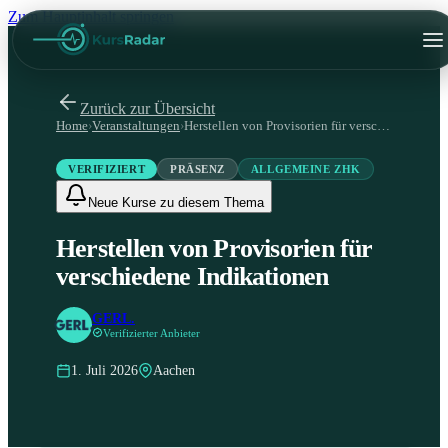
Zum Hauptinhalt springen
Zurück zur Übersicht
Home
›
Veranstaltungen
›
Herstellen von Provisorien für verschiedene Indikationen
VERIFIZIERT
PRÄSENZ
ALLGEMEINE ZHK
Neue Kurse zu diesem Thema
Herstellen von Provisorien für
verschiedene Indikationen
GERL.
Verifizierter Anbieter
1. Juli 2026
Aachen