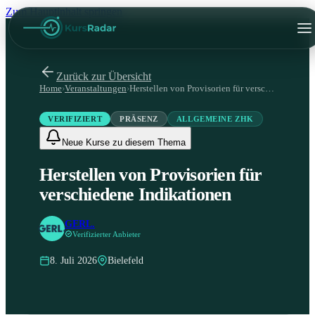
Zum Hauptinhalt springen
Zurück zur Übersicht
Home
›
Veranstaltungen
›
Herstellen von Provisorien für verschiedene Indikationen
VERIFIZIERT
PRÄSENZ
ALLGEMEINE ZHK
Neue Kurse zu diesem Thema
Herstellen von Provisorien für
verschiedene Indikationen
GERL.
Verifizierter Anbieter
8. Juli 2026
Bielefeld