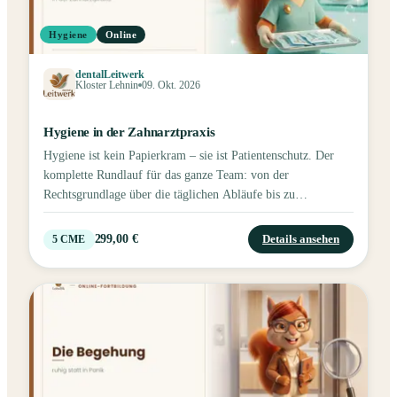
Hygiene
Online
dentalLeitwerk
Kloster Lehnin
09. Okt. 2026
Hygiene in der Zahnarztpraxis
Hygiene ist kein Papierkram – sie ist Patientenschutz. Der
komplette Rundlauf für das ganze Team: von der
Rechtsgrundlage über die täglichen Abläufe bis zu
Nachweisen und Praxisbegehung. Nicht nur das Wie, sondern
das Warum – mit dem Paragraphen dahinter.
299,00 €
Details ansehen
5
CME