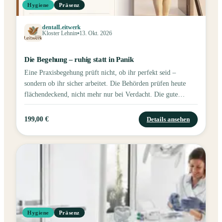
Hygiene
Präsenz
dentalLeitwerk
Kloster Lehnin
13. Okt. 2026
Die Begehung – ruhig statt in Panik
Eine Praxisbegehung prüft nicht, ob ihr perfekt seid –
sondern ob ihr sicher arbeitet. Die Behörden prüfen heute
flächendeckend, nicht mehr nur bei Verdacht. Die gute
Nachricht: Eine Begehung ist planbar. Mit Checkliste, klaren
Rollen und Countdown-Plan.
199,00 €
Details ansehen
Hygiene
Präsenz