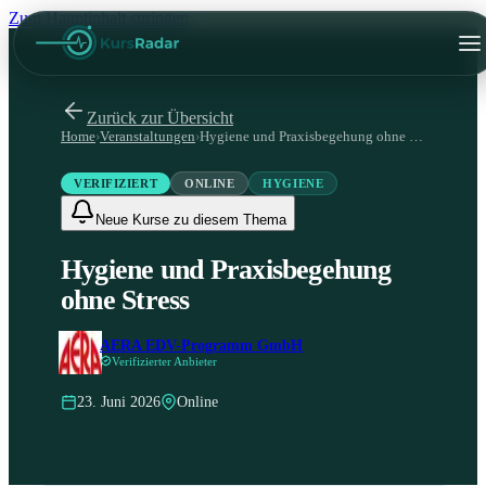
Zum Hauptinhalt springen
Zurück zur Übersicht
Home
›
Veranstaltungen
›
Hygiene und Praxisbegehung ohne Stress
VERIFIZIERT
ONLINE
HYGIENE
Neue Kurse zu diesem Thema
Hygiene und Praxisbegehung
ohne Stress
AERA EDV-Programm GmbH
Verifizierter Anbieter
23. Juni 2026
Online