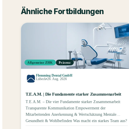
Ähnliche Fortbildungen
Allgemeine ZHK
Präsenz
Flemming Dental GmbH
Lübeck
26. Aug. 2026
T.E.A.M. | Die Fundamente starker Zusammenarbeit
T.E.A.M. – Die vier Fundamente starker Zusammenarbeit
Transparente Kommunikation Empowerment der
Mitarbeitenden Anerkennung & Wertschätzung Mentale
Gesundheit & Wohlbefinden Was macht ein starkes Team aus?
In diesem interaktiven Impulsseminar werfen wir einen Blick