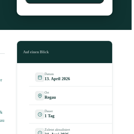
Auf einen Blick
Datum
13. April 2026
er
Ort
Regau
Dauer
 &
1 Tag
gau
Zuletzt aktualisiert