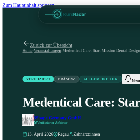
Zum Hauptinhalt springen
Zurück zur Übersicht
Home
›
Veranstaltungen
›
Medentical Care: Start Mission Dental Design
VERIFIZIERT
PRÄSENZ
ALLGEMEINE ZHK
Neu
Medentical Care: Star
3Shape Germany GmbH
Verifizierter Anbieter
13. April 2026
Regau
Zahnärzt:innen