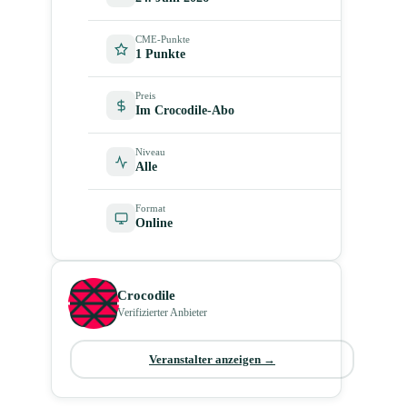
CME-Punkte
1 Punkte
Preis
Im Crocodile-Abo
Niveau
Alle
Format
Online
Crocodile
Verifizierter Anbieter
Veranstalter anzeigen →