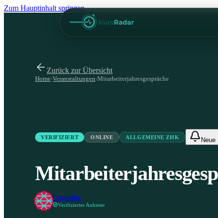
Zum Hauptinhalt springen
Zurück zur Übersicht
Home
›
Veranstaltungen
›
Mitarbeiterjahresgespräche
VERIFIZIERT
ONLINE
ALLGEMEINE ZHK
Neue 
Mitarbeiterjahresges
Crocodile
Verifizierter Anbieter