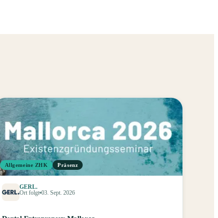
Allgemeine ZHK
Präsenz
GERL.
Ort folgt
03. Sept. 2026