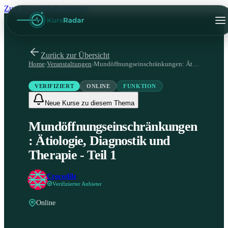
Zum Hauptinhalt springen
Zurück zur Übersicht
Home
›
Veranstaltungen
›
Mundöffnungseinschränkungen: Ätiologie, Diagnostik und Therapie - Teil 1
VERIFIZIERT
ONLINE
FUNKTION
Neue Kurse zu diesem Thema
Mundöffnungseinschränkungen
: Ätiologie, Diagnostik und
Therapie - Teil 1
Crocodile
Verifizierter Anbieter
Online