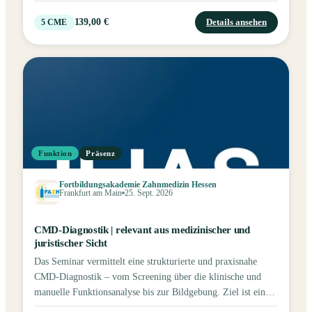
Beratung, höhere Compliance und weniger Zeit am
Behandlungsstuhl.
139,00 €
Details ansehen
5
CME
Funktion
Präsenz
Fortbildungsakademie Zahnmedizin Hessen
Frankfurt am Main
25. Sept. 2026
CMD-Diagnostik | relevant aus medizinischer und
juristischer Sicht
Das Seminar vermittelt eine strukturierte und praxisnahe
CMD-Diagnostik – vom Screening über die klinische und
manuelle Funktionsanalyse bis zur Bildgebung. Ziel ist eine
sichere Diagnosestellung als Grundlage erfolgreicher