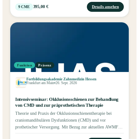
interdisziplinärer Therapiekonzepte.
395,00 €
Details ansehen
9
CME
Funktion
Präsenz
Fortbildungsakademie Zahnmedizin Hessen
Frankfurt am Main
26. Sept. 2026
Intensivseminar: Okklusionsschienen zur Behandlung
von CMD und zur präprothetischen Therapie
Theorie und Praxis der Okklusionsschienentherapie bei
craniomandibulären Dysfunktionen (CMD) und vor
prothetischer Versorgung. Mit Bezug zur aktuellen AWMF-
Leitlinie, inklusive klinischer Behandlungsabläufe