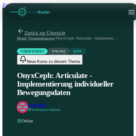
Zum Hauptinhalt springen
Zurück zur Übersicht
Home
›
Veranstaltungen
›
OnyxCeph: Articulate - Implementierung individueller Bewegungsdaten
VERIFIZIERT
ONLINE
KFO
Neue Kurse zu diesem Thema
OnyxCeph: Articulate -
Implementierung individueller
Bewegungsdaten
Crocodile
Verifizierter Anbieter
Online