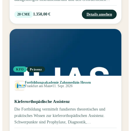
Materialien. Theoretische Grundlagen festsitzender
Apparaturen. Eigenständige Durchführung kleiner
1.350,00 €
Details ansehen
20
CME
orthodontischer Maßnahmen in der Praxis. Eine Fortbildung
mit Fokus auf praktische Übungen.
KFO
Präsenz
Fortbildungsakademie Zahnmedizin Hessen
Frankfurt am Main
11. Sept. 2026
Kieferorthopädische Assistenz
Die Fortbildung vermittelt fundiertes theoretisches und
praktisches Wissen zur kieferorthopädischen Assistenz.
Schwerpunkte sind Prophylaxe, Diagnostik,
Behandlungsassistenz, Abrechnung sowie praxisbegleitende