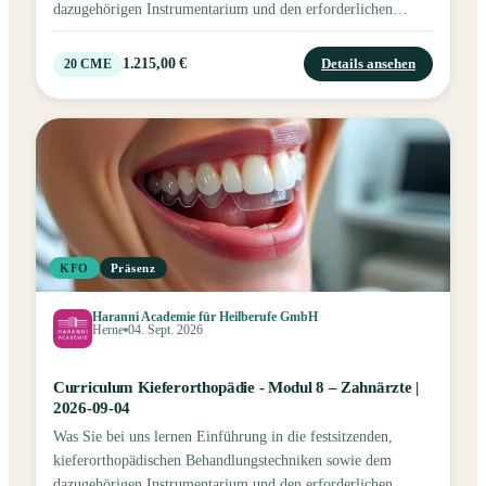
dazugehörigen Instrumentarium und den erforderlichen
Materialien. Theoretische Grundlagen festsitzender
Apparaturen. Eigenständige Durchführung kleiner
1.215,00 €
Details ansehen
20
CME
orthodontischer Maßnahmen in der Praxis. Eine Fortbildung
mit Fokus auf praktische Übungen.
KFO
Präsenz
Haranni Academie für Heilberufe GmbH
Herne
04. Sept. 2026
Curriculum Kieferorthopädie - Modul 8 – Zahnärzte |
2026-09-04
Was Sie bei uns lernen Einführung in die festsitzenden,
kieferorthopädischen Behandlungstechniken sowie dem
dazugehörigen Instrumentarium und den erforderlichen