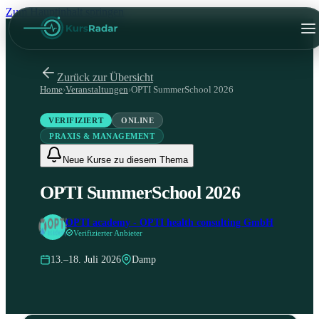
Zum Hauptinhalt springen
Zurück zur Übersicht
Home
›
Veranstaltungen
›
OPTI SummerSchool 2026
VERIFIZIERT
ONLINE
PRAXIS & MANAGEMENT
Neue Kurse zu diesem Thema
OPTI SummerSchool 2026
OPTI academy - OPTI health consulting GmbH
Verifizierter Anbieter
13.–18. Juli 2026
Damp