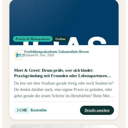
Praxis & Management
Online
Fortbildungsakademie Zahnmedizin Hessen
Online
10. Nov. 2026
Meet & Greet: Drum prüfe, wer sich bindet:
Praxisgründung mit Freunden oder Lebenspartnern
rechtlich absichern
Du bist mit dem Studium gerade fertig oder noch Student:in?
Du denkst darüber nach, eine eigene Praxis zu gründen, oder
gehst gerade die ersten Schritte ins Berufsleben? Beim Meet
& Greet lernst du Menschen kennen, denen es genauso geht
wie dir. Du bekommst Input und Insiderwissen zu aktuellen
Kostenlos
Details ansehen
2
CME
Themen aus Zahnmedizin, Praxis und Management – direkt
von erfahrenen Praktiker:innen. Du kannst dein Netzwerk
erweitern und dich austauschen. Nebenbei erfährst du, wie