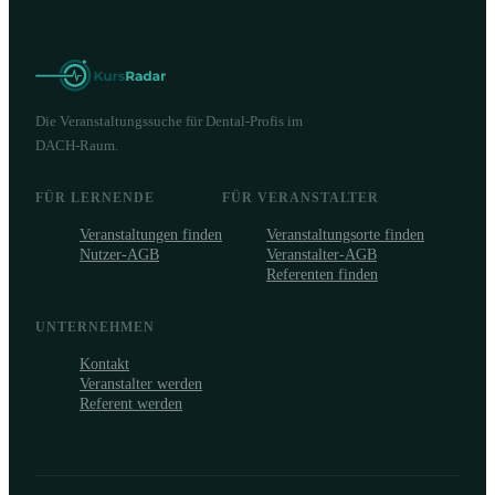
Die Veranstaltungssuche für Dental-Profis im
DACH-Raum.
FÜR LERNENDE
FÜR VERANSTALTER
Veranstaltungen finden
Veranstaltungsorte finden
Nutzer-AGB
Veranstalter-AGB
Referenten finden
UNTERNEHMEN
Kontakt
Veranstalter werden
Referent werden