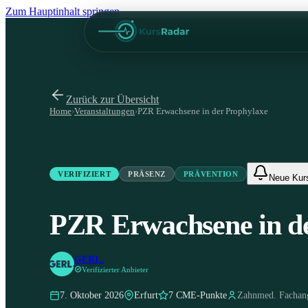
Zum Hauptinhalt springen
Zurück zur Übersicht
Home
›
Veranstaltungen
›
PZR Erwachsene in der Prophylaxe
VERIFIZIERT
PRÄSENZ
PRÄVENTION
Neue Kur
PZR Erwachsene in d
GERL.
Verifizierter Anbieter
7. Oktober 2026
Erfurt
7 CME-Punkte
Zahnmed. Fachang