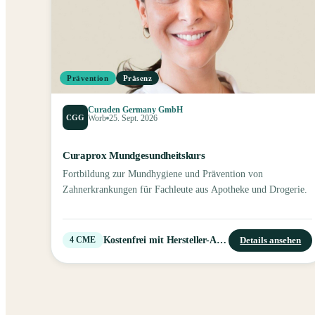
Prävention
Präsenz
Curaden Germany GmbH
CGG
Worb
25. Sept. 2026
Curaprox Mundgesundheitskurs
Fortbildung zur Mundhygiene und Prävention von
Zahnerkrankungen für Fachleute aus Apotheke und Drogerie.
Kostenfrei mit Hersteller-Account
Details ansehen
4
CME