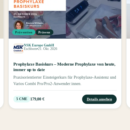
Prävention
Präsenz
NSK Europe GmbH
Eschborn
21. Okt. 2026
Prophylaxe Basiskurs – Moderne Prophylaxe von heute,
immer up to date
Praxisorientierter Einsteigerkurs für Prophylaxe-Assistenz und
Varios Combi Pro/Pro2-Anwender:innen.
179,00 €
Details ansehen
5
CME