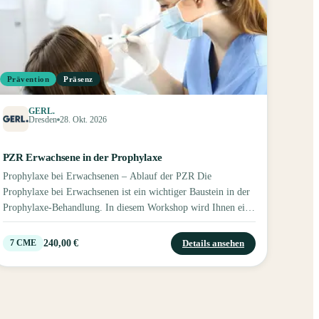
Prävention
Präsenz
GERL.
Dresden
28. Okt. 2026
PZR Erwachsene in der Prophylaxe
Prophylaxe bei Erwachsenen – Ablauf der PZR Die
Prophylaxe bei Erwachsenen ist ein wichtiger Baustein in der
Prophylaxe-Behandlung. In diesem Workshop wird Ihnen ein
systematischer Ablauf der professionellen Zahnreinigung
vermittelt. Neben den theoretischen Grundlagen erhalten Sie
240,00 €
Details ansehen
7
CME
viele wertvolle Tipps zur häuslichen Mundhygiene der
Patienten. Ein wesentlicher Bestandteil dieses Kurses sind die
praktischen Übungen – sowohl gegenseitig als auch am Modell
oder Phantomkopf. Der Kurs richtet sich an ZFAs, die sich
wieder fit machen möchten oder ihr Wissen erweitern wollen.