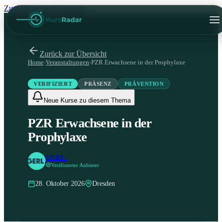
Zum Hauptinhalt springen
Zurück zur Übersicht
Home
›
Veranstaltungen
›
PZR Erwachsene in der Prophylaxe
VERIFIZIERT
PRÄSENZ
PRÄVENTION
Neue Kurse zu diesem Thema
PZR Erwachsene in der
Prophylaxe
GERL.
Verifizierter Anbieter
28. Oktober 2026
Dresden