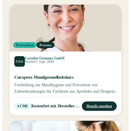
Prävention
Präsenz
Curaden Germany GmbH
CGG
Worb
25. Sept. 2026
Curaprox Mundgesundheitskurs
Fortbildung zur Mundhygiene und Prävention von
Zahnerkrankungen für Fachleute aus Apotheke und Drogerie.
Kostenfrei mit Hersteller-Account
Details ansehen
4
CME