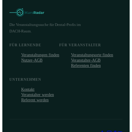
Die Veranstaltungssuche für Dental-Profis im
DACH-Raum.
FÜR LERNENDE
FÜR VERANSTALTER
Veranstaltungen finden
Veranstaltungsorte finden
Nutzer-AGB
Veranstalter-AGB
Referenten finden
UNTERNEHMEN
Kontakt
Veranstalter werden
Referent werden