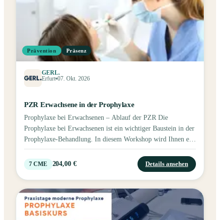
Prävention
Präsenz
GERL.
Erfurt
07. Okt. 2026
PZR Erwachsene in der Prophylaxe
Prophylaxe bei Erwachsenen – Ablauf der PZR Die
Prophylaxe bei Erwachsenen ist ein wichtiger Baustein in der
Prophylaxe-Behandlung. In diesem Workshop wird Ihnen ein
systematischer Ablauf der professionellen Zahnreinigung
vermittelt. Neben den theoretischen Grundlagen erhalten Sie
204,00 €
Details ansehen
7
CME
viele wertvolle Tipps zur häuslichen Mundhygiene der
Patienten. Ein wesentlicher Bestandteil dieses Kurses sind die
praktischen Übungen – sowohl gegenseitig als auch am
Modell oder Phantomkopf. Der Kurs ist ideal für ZFAs, die
sich wieder fit machen möchten oder ihr Wissen erweitern