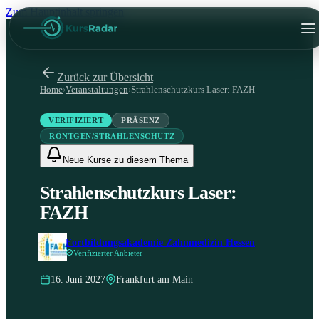
Zum Hauptinhalt springen
Zurück zur Übersicht
Home
›
Veranstaltungen
›
Strahlenschutzkurs Laser: FAZH
VERIFIZIERT
PRÄSENZ
RÖNTGEN/STRAHLENSCHUTZ
Neue Kurse zu diesem Thema
Strahlenschutzkurs Laser:
FAZH
Fortbildungsakademie Zahnmedizin Hessen
Verifizierter Anbieter
16. Juni 2027
Frankfurt am Main