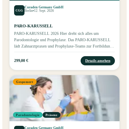
Curaden Germany GmbH
CGG
Berlin
12. Sept. 2026
PARO-KARUSSELL
PARO-KARUSSELL 2026 Hier dreht sich alles um
Parodontologie und Prophylaxe. Das PARO-KARUSSELL
lädt Zahnarztpraxen und Prophylaxe-Teams zur Fortbildung
rund um professionelle Mundpflege, Parodontaltherapie und
aktuelle Produktneuheiten ein.
299,00 €
Details ansehen
Gesponsert
Parodontologie
Präsenz
Curaden Germany GmbH