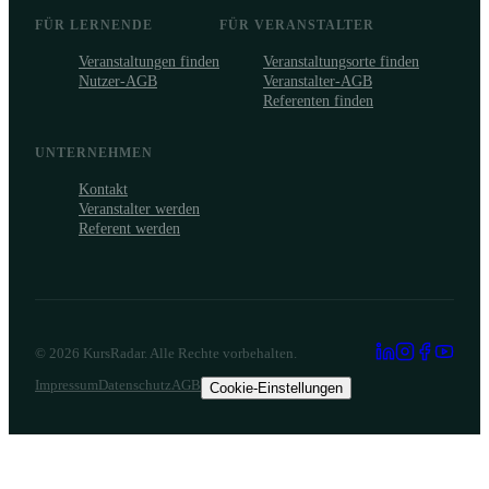
FÜR LERNENDE
FÜR VERANSTALTER
Veranstaltungen finden
Veranstaltungsorte finden
Nutzer-AGB
Veranstalter-AGB
Referenten finden
UNTERNEHMEN
Kontakt
Veranstalter werden
Referent werden
©
2026
KursRadar. Alle Rechte vorbehalten.
Impressum
Datenschutz
AGB
Cookie-Einstellungen