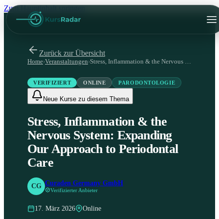
Zum Hauptinhalt springen
Zurück zur Übersicht
Home
›
Veranstaltungen
›
Stress, Inflammation & the Nervous System: Expanding Our Approach to Periodontal Care
VERIFIZIERT
ONLINE
PARODONTOLOGIE
Neue Kurse zu diesem Thema
Stress, Inflammation & the
Nervous System: Expanding
Our Approach to Periodontal
Care
Curaden Germany GmbH
CG
Verifizierter Anbieter
17. März 2026
Online