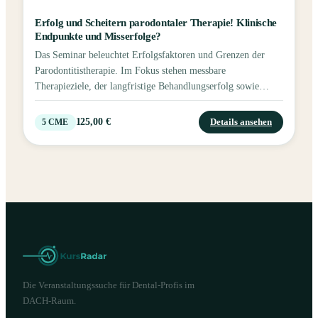
Erfolg und Scheitern parodontaler Therapie! Klinische
Endpunkte und Misserfolge?
Das Seminar beleuchtet Erfolgsfaktoren und Grenzen der
Parodontitistherapie. Im Fokus stehen messbare
Therapieziele, der langfristige Behandlungserfolg sowie
Strategien zum Erkennen, Vermeiden und Umgang mit
Misserfolgen.
125,00 €
Details ansehen
5
CME
Die Veranstaltungssuche für Dental-Profis im
DACH-Raum.