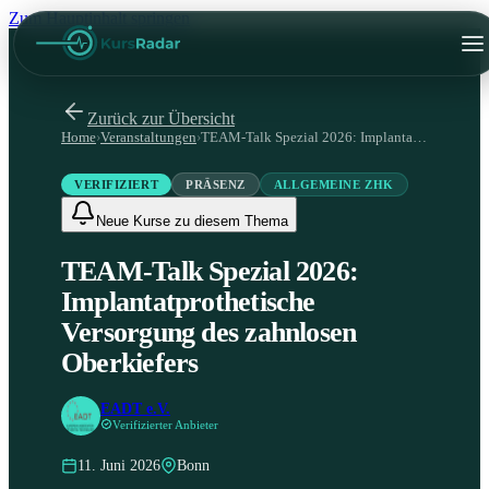
Zum Hauptinhalt springen
Zurück zur Übersicht
Home
›
Veranstaltungen
›
TEAM-Talk Spezial 2026: Implantatprothetische Versorgung des zahnlosen Oberkiefers
VERIFIZIERT
PRÄSENZ
ALLGEMEINE ZHK
Neue Kurse zu diesem Thema
TEAM-Talk Spezial 2026:
Implantatprothetische
Versorgung des zahnlosen
Oberkiefers
EADT e.V.
Verifizierter Anbieter
11. Juni 2026
Bonn