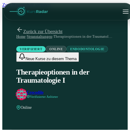
Zum Hauptinhalt springen
Zurück zur Übersicht
Home
›
Veranstaltungen
›
Therapieoptionen in der Traumatologie I
VERIFIZIERT
ONLINE
ENDODONTOLOGIE
Neue Kurse zu diesem Thema
Therapieoptionen in der
Traumatologie I
Crocodile
Verifizierter Anbieter
Online