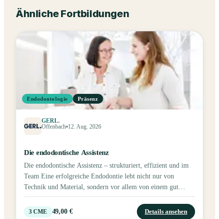
Ähnliche Fortbildungen
Endodontologie
Präsenz
GERL.
Offenbach
12. Aug. 2026
Die endodontische Assistenz
Die endodontische Assistenz – strukturiert, effizient und im
Team Eine erfolgreiche Endodontie lebt nicht nur von
Technik und Material, sondern vor allem von einem gut
eingespielten Team. In diesem praxisnahen 3-stündigen
Seminar erhalten insbesondere Zahnmedizinische
49,00 €
Details ansehen
3
CME