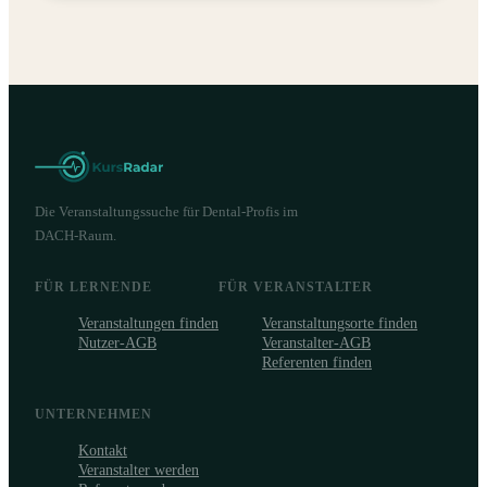
gründete er die Praxis für mikroskopische Endodontie
"Wurzelglück" in Bingen am Rhein.
Die Veranstaltungssuche für Dental-Profis im
DACH-Raum.
FÜR LERNENDE
FÜR VERANSTALTER
Veranstaltungen finden
Veranstaltungsorte finden
Nutzer-AGB
Veranstalter-AGB
Referenten finden
UNTERNEHMEN
Kontakt
Veranstalter werden