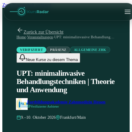
Zum Hauptinhalt springen
Zurück zur Übersicht
Home
›
Veranstaltungen
›
UPT: minimalinvasive Behandlungstechniken | Theorie und Anwendung
VERIFIZIERT
PRÄSENZ
ALLGEMEINE ZHK
Neue Kurse zu diesem Thema
UPT: minimalinvasive
Behandlungstechniken | Theorie
und Anwendung
Fortbildungsakademie Zahnmedizin Hessen
Verifizierter Anbieter
9.–10. Oktober 2026
Frankfurt/Main