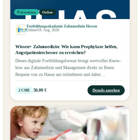
Prävention
Online
Fortbildungsakademie Zahnmedizin Hessen
Online
19. Aug. 2026
Wissen+ Zahnmedizin: Wie kann Prophylaxe helfen,
Angstpatienten besser zu erreichen?
Dieses digitale Fortbildungsformat bringt wertvolles Know-
how aus Zahnmedizin und Management direkt zu Ihnen.
Bequem von zu Hause aus teilnehmen und dabei
Fortbildungspunkte sammeln – pro Termin werden Punkte
vergeben. Wenn Sie zur Sendezeit keine Zeit haben, steht die
50,00 €
Details ansehen
2
CME
Aufzeichnung in der Mediathek bereit. Die Aufzeichnung ist
max. 14 Tage nach Kurstermin verfügbar und nur 1x
abrufbar. Wie kann Prophylaxe helfen, Angstpatienten besser
zu erreichen?