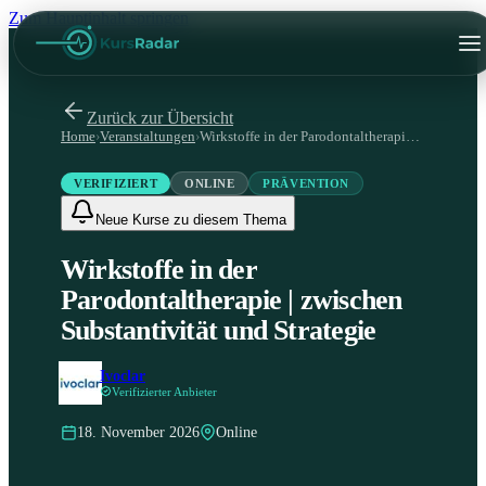
Zum Hauptinhalt springen
Zurück zur Übersicht
Home
›
Veranstaltungen
›
Wirkstoffe in der Parodontaltherapie | zwischen Substantivität und Strategie
VERIFIZIERT
ONLINE
PRÄVENTION
Neue Kurse zu diesem Thema
Wirkstoffe in der
Parodontaltherapie | zwischen
Substantivität und Strategie
Ivoclar
Verifizierter Anbieter
18. November 2026
Online