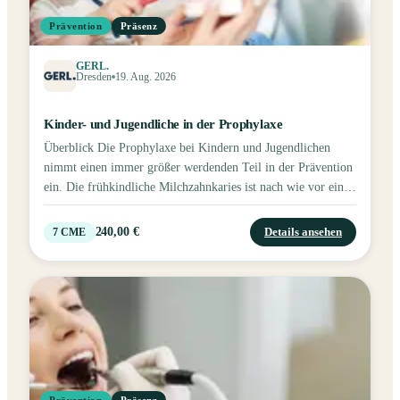
Prävention
Präsenz
GERL.
Dresden
19. Aug. 2026
Kinder- und Jugendliche in der Prophylaxe
Überblick Die Prophylaxe bei Kindern und Jugendlichen
nimmt einen immer größer werdenden Teil in der Prävention
ein. Die frühkindliche Milchzahnkaries ist nach wie vor eine
ernstzunehmende Erkrankung und auch die MIH stellt
besondere Herausforderungen in der Kinderzahnheilkunde
240,00 €
Details ansehen
7
CME
dar. In diesem Workshop wird Ihnen ein strukturierter Ablauf
in der Kinderprophylaxe vermittelt – mit vielen wertvollen
Tipps zur häuslichen Mundhygiene unserer kleinen Patienten.
Dieser Workshop richtet sich an ZFAs, die sich wieder fit
machen möchten oder ihr Wissen erweitern wollen.
Seminarinhalte Früherkennungsuntersuchung (FU)
Leistungsinhalt der IP1-IP4 und IP5 Ablauf der
Fissurenversiegelung Karies und Gingivitisentstehung