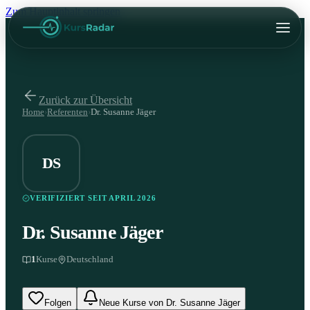
Zum Hauptinhalt springen
Zurück zur Übersicht
Home
›
Referenten
›
Dr. Susanne Jäger
DS
VERIFIZIERT SEIT APRIL 2026
Dr. Susanne Jäger
1
Kurse
Deutschland
Folgen
Neue Kurse von Dr. Susanne Jäger