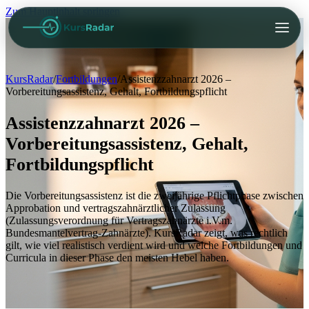
Zum Hauptinhalt springen
KursRadar
/
Fortbildungen
/
Assistenzzahnarzt 2026 –
Vorbereitungsassistenz, Gehalt, Fortbildungspflicht
Assistenzzahnarzt 2026 –
Vorbereitungsassistenz, Gehalt,
Fortbildungspflicht
Die Vorbereitungsassistenz ist die zweijährige Pflichtphase zwischen
Approbation und vertragszahnärztlicher Zulassung
(Zulassungsverordnung für Vertragszahnärzte i.V.m.
Bundesmantelvertrag-Zahnärzte). KursRadar zeigt, was rechtlich
gilt, wie viel realistisch verdient wird und welche Fortbildungen und
Curricula in dieser Phase den meisten Hebel haben.