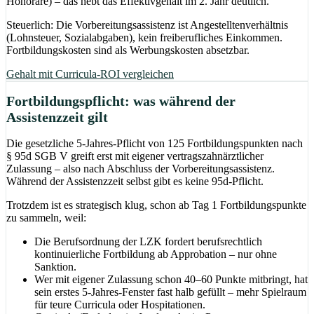
Honorare) – das hebt das Effektivgehalt im 2. Jahr deutlich.
Steuerlich: Die Vorbereitungsassistenz ist Angestelltenverhältnis
(Lohnsteuer, Sozialabgaben), kein freiberufliches Einkommen.
Fortbildungskosten sind als Werbungskosten absetzbar.
Gehalt mit Curricula-ROI vergleichen
Fortbildungspflicht: was während der
Assistenzzeit gilt
Die gesetzliche 5-Jahres-Pflicht von 125 Fortbildungspunkten nach
§ 95d SGB V greift erst mit eigener vertragszahnärztlicher
Zulassung – also nach Abschluss der Vorbereitungsassistenz.
Während der Assistenzzeit selbst gibt es keine 95d-Pflicht.
Trotzdem ist es strategisch klug, schon ab Tag 1 Fortbildungspunkte
zu sammeln, weil:
Die Berufsordnung der LZK fordert berufsrechtlich
kontinuierliche Fortbildung ab Approbation – nur ohne
Sanktion.
Wer mit eigener Zulassung schon 40–60 Punkte mitbringt, hat
sein erstes 5-Jahres-Fenster fast halb gefüllt – mehr Spielraum
für teure Curricula oder Hospitationen.