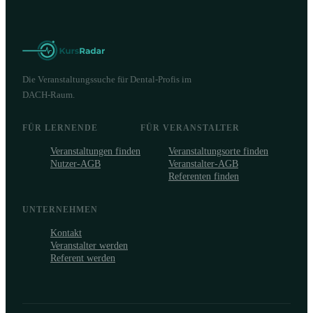
Die Veranstaltungssuche für Dental-Profis im
DACH-Raum.
FÜR LERNENDE
FÜR VERANSTALTER
Veranstaltungen finden
Veranstaltungsorte finden
Nutzer-AGB
Veranstalter-AGB
Referenten finden
UNTERNEHMEN
Kontakt
Veranstalter werden
Referent werden