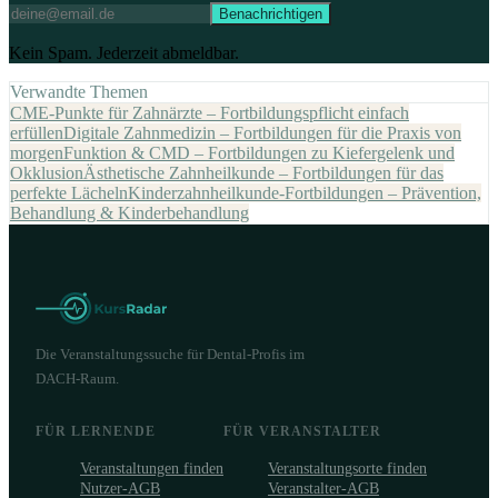
Benachrichtigen
Kein Spam. Jederzeit abmeldbar.
Verwandte Themen
CME-Punkte für Zahnärzte – Fortbildungspflicht einfach
erfüllen
Digitale Zahnmedizin – Fortbildungen für die Praxis von
morgen
Funktion & CMD – Fortbildungen zu Kiefergelenk und
Okklusion
Ästhetische Zahnheilkunde – Fortbildungen für das
perfekte Lächeln
Kinderzahnheilkunde-Fortbildungen – Prävention,
Behandlung & Kinderbehandlung
Die Veranstaltungssuche für Dental-Profis im
DACH-Raum.
FÜR LERNENDE
FÜR VERANSTALTER
Veranstaltungen finden
Veranstaltungsorte finden
Nutzer-AGB
Veranstalter-AGB