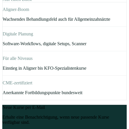
patient cooperation - Communication for Long-Term Adherence:
Aligner-Boom
Strategies to strengthen communication and trust for long-term
adherence Details Kurstyp: Webinar ** Dauer ** 1h CE Credits: 1 CE
Wachsendes Behandlungsfeld auch für Allgemeinzahnärzte
credit available Zertifizierung: CE certificate
Digitale Planung
Software-Workflows, digitale Setups, Scanner
Für alle Niveaus
Einstieg in Aligner bis KFO-Spezialistenkurse
CME-zertifiziert
Anerkannte Fortbildungspunkte bundesweit
Neue Kurse per E-Mail
Erhalte eine Benachrichtigung, wenn neue passende Kurse
verfügbar sind.