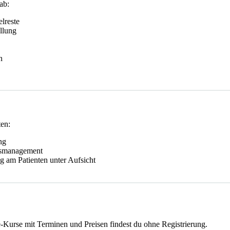
ab:
lreste
llung
n
ten:
ng
bsmanagement
g am Patienten unter Aufsicht
ie-Kurse mit Terminen und Preisen findest du ohne Registrierung.