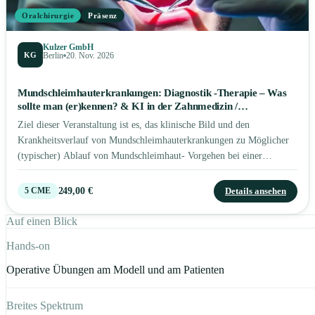
Oralchirurgie
Präsenz
Kulzer GmbH
KG
Berlin
20. Nov. 2026
Mundschleimhauterkrankungen: Diagnostik -Therapie – Was
sollte man (er)kennen? & KI in der Zahnmedizin /
Oralchirurgie / MKG – Möglichkeiten und Grenzen
Ziel dieser Veranstaltung ist es, das klinische Bild und den
Krankheitsverlauf von Mundschleimhauterkrankungen zu Möglicher
(typischer) Ablauf von Mundschleimhaut- Vorgehen bei einer
systematischen Untersuchung der Mundschleimhaut (u.a. Inspektion
Lippen, Zunge, weicher Gaumen, Uvula und Rachen) Der Vortrag
249,00 €
Details ansehen
5
CME
enthält die neuesten Leitlinien, Stellungnahmen u.a. S2k-Leitlinie,
(AWMF Register 007/092); S3-Leitlinie (AWMF Register
Auf einen Blick
007/100OL). Auf Basis des Stands der Technik zeigt sich, dass für
Hands-on
eine reproduzierbare Herstellung von z. B. patienten-spezifischen
Implantaten (PSI) das Zusammenspiel von medizinischer Bildgebung,
Operative Übungen am Modell und am Patienten
Implantatdesign und Fertigungstechnologie mittels Methoden des
maschinellen Lernens unabdingbar ist. So kann heutzutage eine
Breites Spektrum
automatisierte, qualitativ hochwertige und somit nachhaltige und