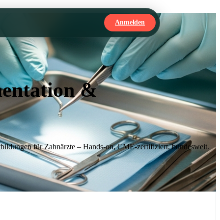
Anmelden
mentation &
ildungen für Zahnärzte – Hands-on, CME-zertifiziert, bundesweit.