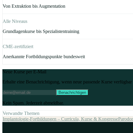
kosteneffiziente Patientenversor- gung sichergestellt werden. In der
Von Extraktion bis Augmentation
Radiologie und Zahnmedizin ist die KI mittlerweile sogar klinisch
erprobt. Es gibt einige Unternehmen, die ihre medizinische Software
Alle Niveaus
als Medizinpro- dukt für die Unterstützung der Zahnärzte/Ärzte zur
Diagnostik im klinischen Alltag integriert haben. Vortrags dauer: 3,5
Grundlagenkurse bis Spezialistentraining
Stunden
CME-zertifiziert
Anerkannte Fortbildungspunkte bundesweit
Neue Kurse per E-Mail
Erhalte eine Benachrichtigung, wenn neue passende Kurse verfügbar 
Benachrichtigen
Kein Spam. Jederzeit abmeldbar.
Verwandte Themen
Implantologie-Fortbildungen – Curricula, Kurse & Kongresse
Parodon