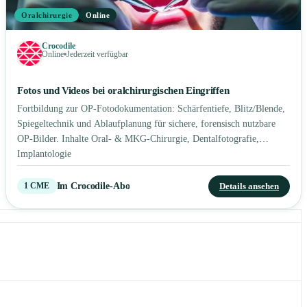
Oralchirurgie
Online
Crocodile
Online
Jederzeit verfügbar
Fotos und Videos bei oralchirurgischen Eingriffen
Fortbildung zur OP-Fotodokumentation: Schärfentiefe, Blitz/Blende,
Spiegeltechnik und Ablaufplanung für sichere, forensisch nutzbare
OP-Bilder. Inhalte Oral- & MKG-Chirurgie, Dentalfotografie,
Implantologie
Im Crocodile-Abo
Details ansehen
1
CME