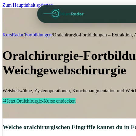
Zum Hauptinhalt springen
KursRadar
/
Fortbildungen
/
Oralchirurgie-Fortbildungen – Extraktion
Oralchirurgie-Fortbild
Weichgewebschirurgie
Weisheitszähne, Zystenoperationen, Knochenaugmentation und Weichg
Jetzt Oralchirurgie-Kurse entdecken
Welche oralchirurgischen Eingriffe kannst du in F