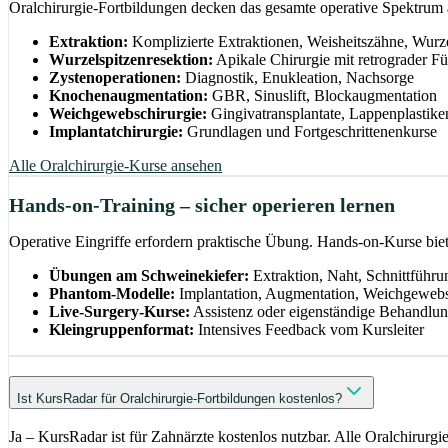
Oralchirurgie-Fortbildungen decken das gesamte operative Spektrum 
Extraktion:
Komplizierte Extraktionen, Weisheitszähne, Wurze
Wurzelspitzenresektion:
Apikale Chirurgie mit retrograder Fü
Zystenoperationen:
Diagnostik, Enukleation, Nachsorge
Knochenaugmentation:
GBR, Sinuslift, Blockaugmentation
Weichgewebschirurgie:
Gingivatransplantate, Lappenplastike
Implantatchirurgie:
Grundlagen und Fortgeschrittenenkurse
Alle Oralchirurgie-Kurse ansehen
Hands-on-Training – sicher operieren lernen
Operative Eingriffe erfordern praktische Übung. Hands-on-Kurse bie
Übungen am Schweinekiefer:
Extraktion, Naht, Schnittführu
Phantom-Modelle:
Implantation, Augmentation, Weichgewe
Live-Surgery-Kurse:
Assistenz oder eigenständige Behandlun
Kleingruppenformat:
Intensives Feedback vom Kursleiter
Ist KursRadar für Oralchirurgie-Fortbildungen kostenlos?
Ja – KursRadar ist für Zahnärzte kostenlos nutzbar. Alle Oralchirurg