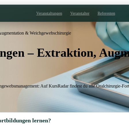
Veranstaltungen
Veranstalter
Referenten
, Augmentation & Weichgewebschirurgie
ungen – Extraktion, Aug
ewebsmanagement: Auf KursRadar findest du alle Oralchirurgie-Fortb
ortbildungen lernen?