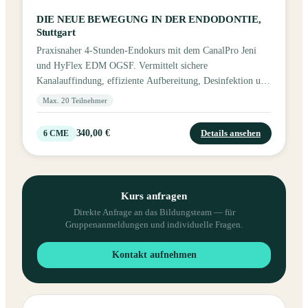
Sportzahnmedizin. Sie verfügt über zahlreiche
DIE NEUE BEWEGUNG IN DER ENDODONTIE,
Zusatzausbildungen und umfangreiche internationale
Stuttgart
Referententätigkeit.
Praxisnaher 4‑Stunden‑Endokurs mit dem CanalPro Jeni
und HyFlex EDM OGSF. Vermittelt sichere
Kanalauffindung, effiziente Aufbereitung, Desinfektion und
Obturation. Mit theoretischen Grundlagen und
Max. 20 Teilnehmer
umfangreichen Hands‑on‑Übungen für eine erfolgreiche
Wurzelkanalbehandlung.
340,00 €
Details ansehen
6
CME
Kurs anfragen
Direkte Anfrage an das Bildungsteam — für
Gruppenanmeldungen und individuelle Fragen.
Kontakt aufnehmen