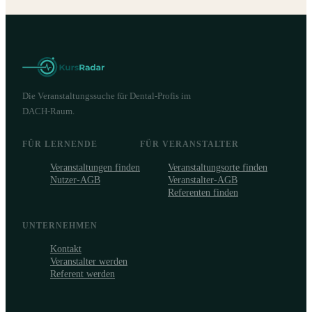
Die Veranstaltungssuche für Dental-Profis im
DACH-Raum.
FÜR LERNENDE
FÜR VERANSTALTER
Veranstaltungen finden
Veranstaltungsorte finden
Nutzer-AGB
Veranstalter-AGB
Referenten finden
UNTERNEHMEN
Kontakt
Veranstalter werden
Referent werden