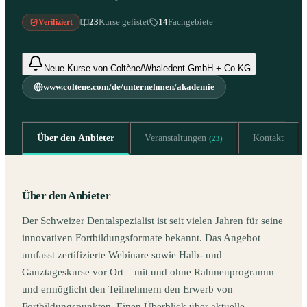
23
Kurse gelistet
14
Fachgebiete
Verifiziert
Neue Kurse von Coltène/Whaledent GmbH + Co.KG
www.coltene.com/de/unternehmen/akademie
Über den Anbieter
Veranstaltungen
Kontakt
(
23
)
Über den Anbieter
Der Schweizer Dentalspezialist ist seit vielen Jahren für seine
innovativen Fortbildungsformate bekannt. Das Angebot
umfasst zertifizierte Webinare sowie Halb- und
Ganztageskurse vor Ort – mit und ohne Rahmenprogramm –
und ermöglicht den Teilnehmern den Erwerb von
Fortbildungspunkten. Einen Überblick über aktuelle