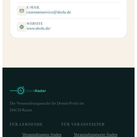
E-MAIL
customerservice@shofu.de
WEBSITE
www.shofu.de/
Die Veranstaltungssuche für Dental-Profis im
DACH-Raum.
FÜR LERNENDE
FÜR VERANSTALTER
Veranstaltungen finden
Veranstaltungsorte finden