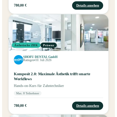
780,00 €
Details ansehen
Ästhetische ZHK
Präsenz
SHOFU DENTAL GmbH
Ratingen
10. Juli 2026
Komposit 2.0: Maximale Ästhetik trifft smarte
Workflows
Hands-on-Kurs für Zahntechniker
Max. 8 Teilnehmer
780,00 €
Details ansehen