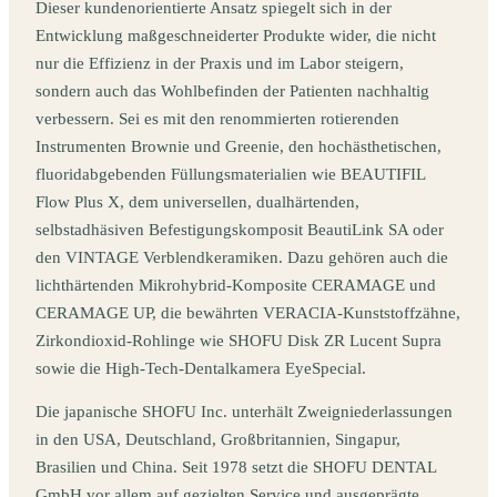
Dieser kundenorientierte Ansatz spiegelt sich in der
Entwicklung maßgeschneiderter Produkte wider, die nicht
nur die Effizienz in der Praxis und im Labor steigern,
sondern auch das Wohlbefinden der Patienten nachhaltig
verbessern. Sei es mit den renommierten rotierenden
Instrumenten Brownie und Greenie, den hochästhetischen,
fluoridabgebenden Füllungsmaterialien wie BEAUTIFIL
Flow Plus X, dem universellen, dualhärtenden,
selbstadhäsiven Befestigungskomposit BeautiLink SA oder
den VINTAGE Verblendkeramiken. Dazu gehören auch die
lichthärtenden Mikrohybrid-Komposite CERAMAGE und
CERAMAGE UP, die bewährten VERACIA-Kunststoffzähne,
Zirkondioxid-Rohlinge wie SHOFU Disk ZR Lucent Supra
sowie die High-Tech-Dentalkamera EyeSpecial.
Die japanische SHOFU Inc. unterhält Zweigniederlassungen
in den USA, Deutschland, Großbritannien, Singapur,
Brasilien und China. Seit 1978 setzt die SHOFU DENTAL
GmbH vor allem auf gezielten Service und ausgeprägte