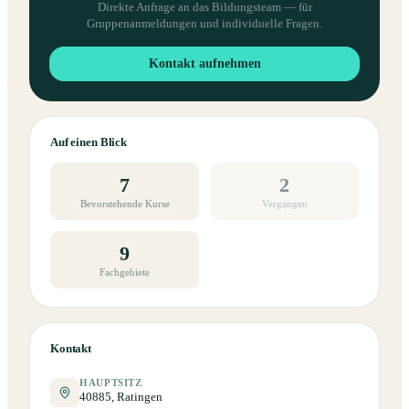
Direkte Anfrage an das Bildungsteam — für
Gruppenanmeldungen und individuelle Fragen.
Kontakt aufnehmen
Auf einen Blick
7
2
Bevorstehende Kurse
Vergangen
9
Fachgebiete
Kontakt
HAUPTSITZ
40885, Ratingen