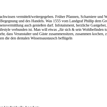
achwissen vermittelt/weitergegeben. Früher Pfannen, Scharniere und 
r Begegnung und des Handels. Was 1555 vom Landgraf Phillip dem G
ensvermittlung auch genießen darf. Infotainment, herzliche Gastgeber,
festyle verbunden ist. Man will etwas „für sich & sein Wohlbefinden t
l mehr, dass Veranstalter und Gäste zusammensitzen, zusammen kochen, 
en die den dentalen Wissensaustausch beflügeln