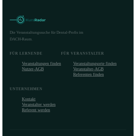
Die Veranstaltungssuche für Dental-Profis im
DACH-Raum.
FÜR LERNENDE
FÜR VERANSTALTER
Veranstaltungen finden
Veranstaltungsorte finden
Nutzer-AGB
Veranstalter-AGB
Referenten finden
UNTERNEHMEN
Kontakt
Veranstalter werden
Referent werden