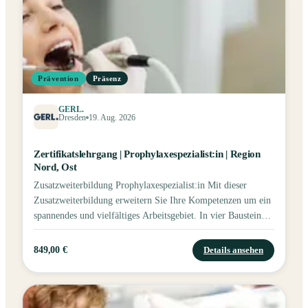
Prävention
Präsenz
GERL.
Dresden
19. Aug. 2026
Zertifikatslehrgang | Prophylaxespezialist:in | Region
Nord, Ost
Zusatzweiterbildung Prophylaxespezialist:in Mit dieser
Zusatzweiterbildung erweitern Sie Ihre Kompetenzen um ein
spannendes und vielfältiges Arbeitsgebiet. In vier Bausteinen
erhalten Sie das theoretische und praktische Fachwissen, um
Ihre Tätigkeit als Prophylaxespezialist:in künftig
849,00 €
Details ansehen
professionell auszuüben. Die Weiterbildung besteht aus vier
aufeinander aufbauenden Bausteinen Baustein 1: Kinder- und
Jugendliche in der Prophylaxe (19.08.2026, 09:00–16:00)
Baustein 2: Prophylaxe bei Parodontitispatienten / Der PAR-