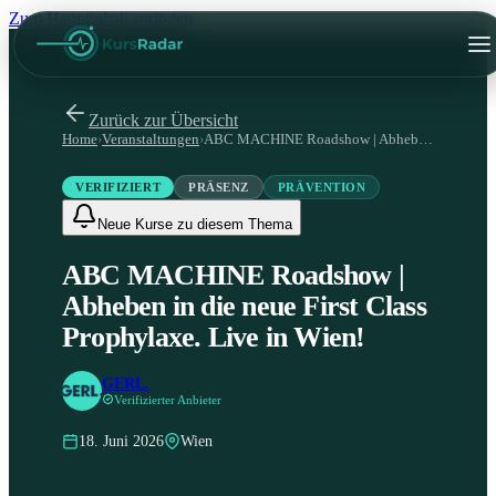
Zum Hauptinhalt springen
Zurück zur Übersicht
Home
›
Veranstaltungen
›
ABC MACHINE Roadshow | Abheben in die neue First Class Prophylaxe. Live in Wien!
VERIFIZIERT
PRÄSENZ
PRÄVENTION
Neue Kurse zu diesem Thema
ABC MACHINE Roadshow |
Abheben in die neue First Class
Prophylaxe. Live in Wien!
GERL.
Verifizierter Anbieter
18. Juni 2026
Wien