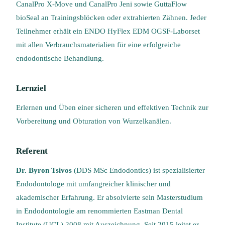
CanalPro X-Move und CanalPro Jeni sowie GuttaFlow
bioSeal an Trainingsblöcken oder extrahierten Zähnen. Jeder
Teilnehmer erhält ein ENDO HyFlex EDM OGSF-Laborset
mit allen Verbrauchsmaterialien für eine erfolgreiche
endodontische Behandlung.
Lernziel
Erlernen und Üben einer sicheren und effektiven Technik zur
Vorbereitung und Obturation von Wurzelkanälen.
Referent
Dr. Byron Tsivos
(DDS MSc Endodontics) ist spezialisierter
Endodontologe mit umfangreicher klinischer und
akademischer Erfahrung. Er absolvierte sein Masterstudium
in Endodontologie am renommierten Eastman Dental
Institute (UCL) 2008 mit Auszeichnung. Seit 2015 leitet er