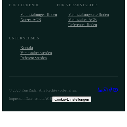
FÜR LERNENDE
FÜR VERANSTALTER
Veranstaltungen finden
Veranstaltungsorte finden
Nutzer-AGB
Veranstalter-AGB
Referenten finden
UNTERNEHMEN
Kontakt
Veranstalter werden
Referent werden
©
2026
KursRadar. Alle Rechte vorbehalten.
Impressum
Datenschutz
AGB
Cookie-Einstellungen