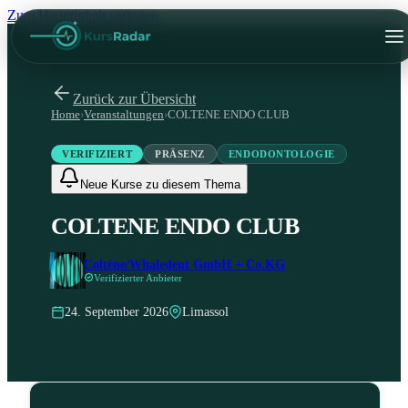
Zum Hauptinhalt springen
Zurück zur Übersicht
Home
›
Veranstaltungen
›
COLTENE ENDO CLUB
VERIFIZIERT
PRÄSENZ
ENDODONTOLOGIE
Neue Kurse zu diesem Thema
COLTENE ENDO CLUB
Coltène/Whaledent GmbH + Co.KG
Verifizierter Anbieter
24. September 2026
Limassol