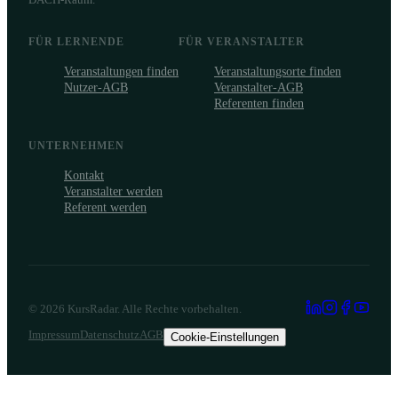
FÜR LERNENDE
FÜR VERANSTALTER
Veranstaltungen finden
Veranstaltungsorte finden
Nutzer-AGB
Veranstalter-AGB
Referenten finden
UNTERNEHMEN
Kontakt
Veranstalter werden
Referent werden
©
2026
KursRadar. Alle Rechte vorbehalten.
Impressum
Datenschutz
AGB
Cookie-Einstellungen