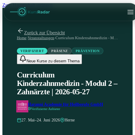
Zum Hauptinhalt springen
Zurück zur Übersicht
Home
›
Veranstaltungen
›
Curriculum Kinderzahnmedizin - Modul 2 – Zahnärzte | 2026-05-27
VERIFIZIERT
PRÄSENZ
PRÄVENTION
Neue Kurse zu diesem Thema
Curriculum
Kinderzahnmedizin - Modul 2 –
Zahnärzte | 2026-05-27
Haranni Academie für Heilberufe GmbH
Verifizierter Anbieter
27. Mai–24. Juni 2026
Herne