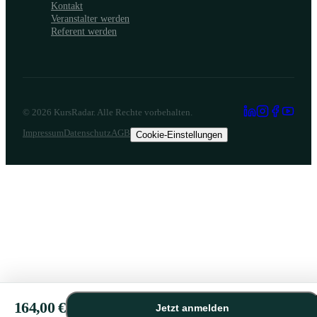
Kontakt
Anmeldungen in Kooperation mit Ultradent einen Besuch zu
Veranstalter werden
den Wiesn 2026 inkl. Übernachtung und Verpflegungspaket.
Referent werden
Marco Libano Devrientstr. 5 01067 Dresden Tel.: 0176
77569987 Fax: 0351 31978-16 Dein Team von GERL.
Dental
©
2026
KursRadar. Alle Rechte vorbehalten.
Impressum
Datenschutz
AGB
Cookie-Einstellungen
164,00 €
Jetzt anmelden