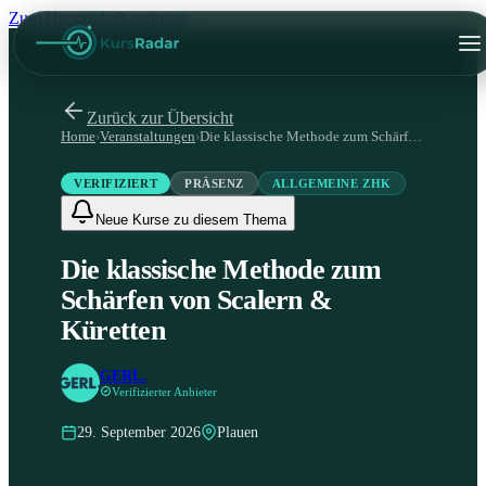
Zum Hauptinhalt springen
Zurück zur Übersicht
Home
›
Veranstaltungen
›
Die klassische Methode zum Schärfen von Scalern & Küretten
VERIFIZIERT
PRÄSENZ
ALLGEMEINE ZHK
Neue Kurse zu diesem Thema
Die klassische Methode zum
Schärfen von Scalern &
Küretten
GERL.
Verifizierter Anbieter
29. September 2026
Plauen