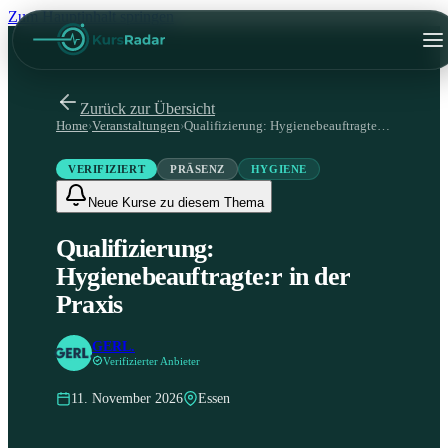
Zum Hauptinhalt springen
Zurück zur Übersicht
Home
›
Veranstaltungen
›
Qualifizierung: Hygienebeauftragte:r in der Praxis
VERIFIZIERT
PRÄSENZ
HYGIENE
Neue Kurse zu diesem Thema
Qualifizierung:
Hygienebeauftragte:r in der
Praxis
GERL.
Verifizierter Anbieter
11. November 2026
Essen