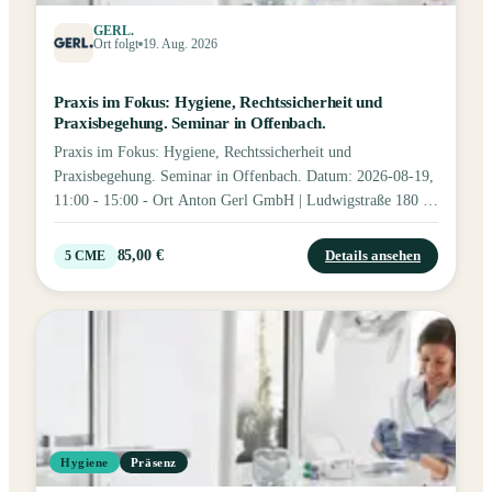
GERL.
Ort folgt
19. Aug. 2026
Praxis im Fokus: Hygiene, Rechtssicherheit und
Praxisbegehung. Seminar in Offenbach.
Praxis im Fokus: Hygiene, Rechtssicherheit und
Praxisbegehung. Seminar in Offenbach. Datum: 2026-08-19,
11:00 - 15:00 - Ort Anton Gerl GmbH | Ludwigstraße 180 d |
63067 Offenbach Format: in_person - Preis 85.00 EUR
Fortbildungspunkte: 5 - Bild: Tags: Hygiene Kurzinfo
85,00 €
Details ansehen
5
CME
Qualitätsmanagement & Praxishygiene nach RKI, VAH &
DIN: Aufbereitung, Wasserhygiene, Biofilmprävention,
Praxisbegehung. Mit Zertifikat & ALPRO-Hygienepaket
inkl. USB-Stick. Ihr Referent an diesem Tag: Thomas
Baumbach, ALPRO MEDICAL GMBH Sie erhalten 5
Fortbildungspunkte. Einladung zum Hygieneseminar für
Zahnarztpraxen Sichern Sie sich aktuelles Wissen rund um
Qualitätsmanagement und Praxishygiene! Erfahren Sie alles
Hygiene
Präsenz
über die geschlossene Hygienekette nach RKI-BfArM-
Empfehlung, die Aufbereitung von Medizinprodukten,