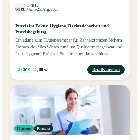
GERL.
Wasserhygiene, Biofilmprävention und die Anforderungen
Mainz
25. Aug. 2026
bei Praxisbegehungen. Profitieren Sie von praxisnahen Tipps,
Checklisten und rechtlichen Grundlagen – kompakt und
Praxis im Fokus: Hygiene, Rechtssicherheit und
verständlich vermittelt. Jeder Teilnehmer erhält ein Zertifikat
Praxisbegehung
sowie ein ALPRO-Hygienepaket im Wert von ca. 55 € inkl.
Einladung zum Hygieneseminar für Zahnarztpraxen Sichern
USB-Stick „Anforderungen an die Praxishygiene“. Inhalte
Sie sich aktuelles Wissen rund um Qualitätsmanagement und
Einführung ins Qualitätsmanagement - Geschlossene
Praxishygiene! Erfahren Sie alles über die geschlossene
Hygienekette nach der aktualisierten RKI-BfArM
Hygienekette nach RKI-BfArM-Empfehlung, die
Empfehlung (Neufassung 2012 – Anforderung an die
Aufbereitung von Medizinprodukten, Wasserhygiene,
Hygiene bei der Aufbereitung von Medizinprodukten),
85,00 €
Details ansehen
5
CME
Biofilmprävention und die Anforderungen bei
DAHZ (Deutsches Arbeitskreis für Hygiene in der
Praxisbegehungen. Profitieren Sie von praxisnahen Tipps,
Zahnarztpraxis), DGHM (Deutsche Gesellschaft für Hygiene
Checklisten und rechtlichen Grundlagen – kompakt und
und Mikrobiologie) und VAH (Verbund für Angewandte
verständlich vermittelt. Leistungen Jeder Teilnehmer erhält
Hygiene), DGSV (Deutsche Gesellschaft für Sterilgut
ein Zertifikat sowie ein ALPRO-Hygienepaket im Wert von
Versorgung) - Hygiene und Infektionsprävention für die
ca. 55 € inkl. USB-Stick „Anforderungen an die
Zahnheilkunde 2006 - Aktuelle Informationen zur
Praxishygiene". Seminarinhalte Einführung ins
Praxisbegehung (Checkliste) unter Einbeziehung der
Qualitätsmanagement Geschlossene Hygienekette nach RKI-
Vorgaben der Regierungspräsidien, Gewerbeaufsichtsämter
Hygiene
Präsenz
BfArM Empfehlung (Neufassung 2012) Anforderungen an
und Gesundheitsämter Allgemeine Vorgaben des Robert-
die Hygiene bei der Aufbereitung von Medizinprodukten
Koch-Institutes (RKI), DAHZ, DGHM/VAH Vorgaben MPG,