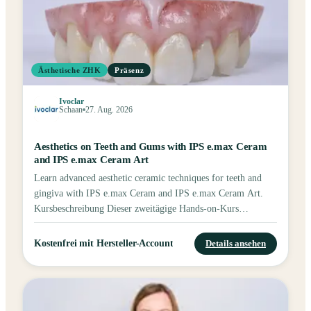
Ästhetische ZHK
Präsenz
Ivoclar
Schaan
27. Aug. 2026
Aesthetics on Teeth and Gums with IPS e.max Ceram
and IPS e.max Ceram Art
Learn advanced aesthetic ceramic techniques for teeth and
gingiva with IPS e.max Ceram and IPS e.max Ceram Art.
Kursbeschreibung Dieser zweitägige Hands-on-Kurs
konzentriert sich auf die ästhetische Rekonstruktion von
Zähnen und Gingiva mit modernen, metallfreien
Kostenfrei mit Hersteller-Account
Details ansehen
Keramiktechniken. Die Teilnehmenden erarbeiten und
verfeinern fortgeschrittene Strategien zur Herstellung
hochästhetischer dentaler und gingivaler Restaurationen – mit
besonderem Fokus auf Licht, Farbe und