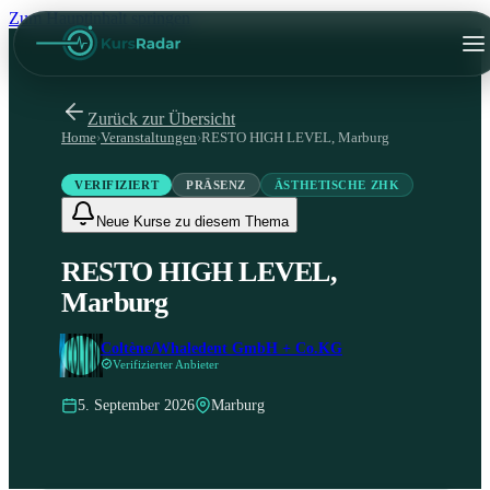
Zum Hauptinhalt springen
Zurück zur Übersicht
Home
›
Veranstaltungen
›
RESTO HIGH LEVEL, Marburg
VERIFIZIERT
PRÄSENZ
ÄSTHETISCHE ZHK
Neue Kurse zu diesem Thema
RESTO HIGH LEVEL,
Marburg
Coltène/Whaledent GmbH + Co.KG
Verifizierter Anbieter
5. September 2026
Marburg