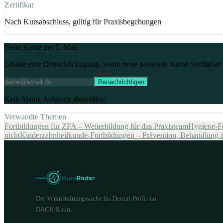
Zertifikat
Nach Kursabschluss, gültig für Praxisbegehungen
Neue Kurse per E-Mail
Erhalte eine Benachrichtigung, wenn neue passende Kurse verfügbar 
Benachrichtigen
Kein Spam. Jederzeit abmeldbar.
Verwandte Themen
Fortbildungen für ZFA – Weiterbildung für das Praxisteam
Hygiene-Fo
nicht
Kinderzahnheilkunde-Fortbildungen – Prävention, Behandlung
Die Veranstaltungssuche für Dental-Profis im
DACH-Raum.