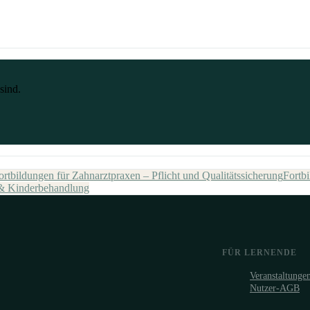
sind.
rtbildungen für Zahnarztpraxen – Pflicht und Qualitätssicherung
Fortb
 & Kinderbehandlung
FÜR LERNENDE
Veranstaltunge
Nutzer-AGB