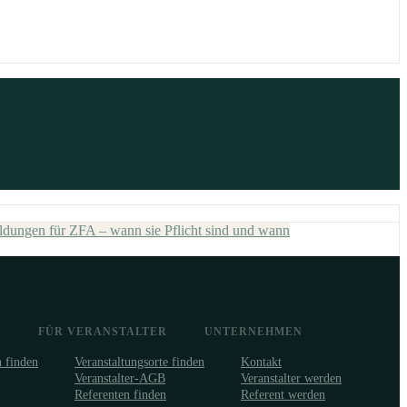
ildungen für ZFA – wann sie Pflicht sind und wann
FÜR VERANSTALTER
UNTERNEHMEN
n finden
Veranstaltungsorte finden
Kontakt
Veranstalter-AGB
Veranstalter werden
Referenten finden
Referent werden