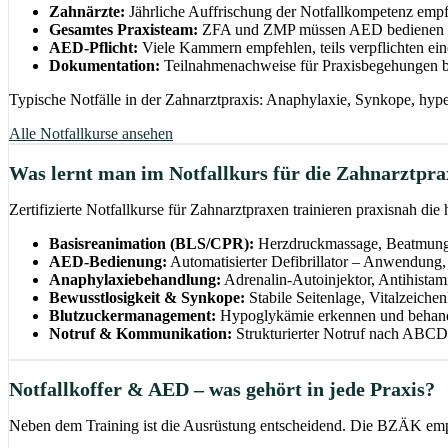
Zahnärzte:
Jährliche Auffrischung der Notfallkompetenz emp
Gesamtes Praxisteam:
ZFA und ZMP müssen AED bedienen un
AED-Pflicht:
Viele Kammern empfehlen, teils verpflichten ei
Dokumentation:
Teilnahmenachweise für Praxisbegehungen be
Typische Notfälle in der Zahnarztpraxis: Anaphylaxie, Synkope, hype
Alle Notfallkurse ansehen
Was lernt man im Notfallkurs für die Zahnarztpra
Zertifizierte Notfallkurse für Zahnarztpraxen trainieren praxisnah die
Basisreanimation (BLS/CPR):
Herzdruckmassage, Beatmung,
AED-Bedienung:
Automatisierter Defibrillator – Anwendung
Anaphylaxiebehandlung:
Adrenalin-Autoinjektor, Antihistami
Bewusstlosigkeit & Synkope:
Stabile Seitenlage, Vitalzeichen
Blutzuckermanagement:
Hypoglykämie erkennen und behan
Notruf & Kommunikation:
Strukturierter Notruf nach ABC
Notfallkoffer & AED – was gehört in jede Praxis?
Neben dem Training ist die Ausrüstung entscheidend. Die BZÄK empfi