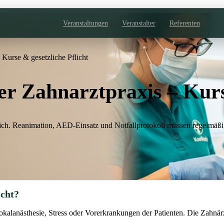
Veranstaltungen
Veranstalter
Referenten
Kurse & gesetzliche Pflicht
r Zahnarztpraxis – Kurse
rlich. Reanimation, AED-Einsatz und Notfallprotokoll müssen regelmäßig
icht?
Lokalanästhesie, Stress oder Vorerkrankungen der Patienten. Die Zahn