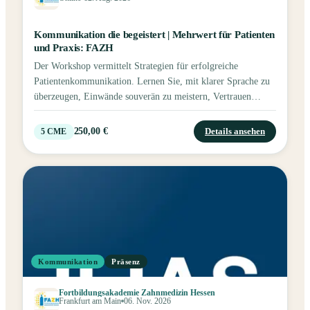
Kommunikation die begeistert | Mehrwert für Patienten
und Praxis: FAZH
Der Workshop vermittelt Strategien für erfolgreiche
Patientenkommunikation. Lernen Sie, mit klarer Sprache zu
überzeugen, Einwände souverän zu meistern, Vertrauen
aufzubauen und durch wertschätzende Gespräche Teamarbeit
und Praxiserfolg nachhaltig zu stärken.
250,00 €
Details ansehen
5
CME
Kommunikation
Präsenz
Fortbildungsakademie Zahnmedizin Hessen
Frankfurt am Main
06. Nov. 2026