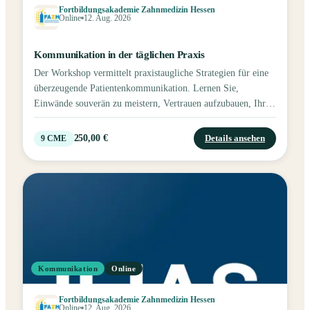
Fortbildungsakademie Zahnmedizin Hessen
Online
12. Aug. 2026
Kommunikation in der täglichen Praxis
Der Workshop vermittelt praxistaugliche Strategien für eine
überzeugende Patientenkommunikation. Lernen Sie,
Einwände souverän zu meistern, Vertrauen aufzubauen, Ihr
Team kommunikativ zu stärken und wirtschaftlichen Erfolg
durch klare, wertschätzende Gespräche zu fördern.
250,00 €
Details ansehen
9
CME
Kommunikation
Online
Fortbildungsakademie Zahnmedizin Hessen
Online
12. Aug. 2026