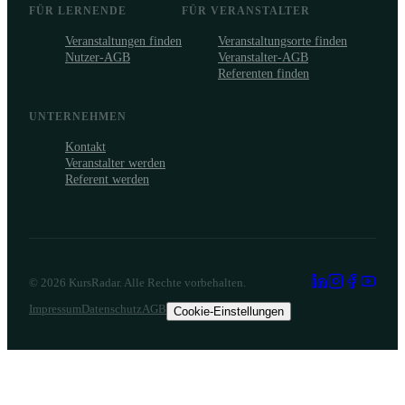
FÜR LERNENDE
FÜR VERANSTALTER
Veranstaltungen finden
Veranstaltungsorte finden
Nutzer-AGB
Veranstalter-AGB
Referenten finden
UNTERNEHMEN
Kontakt
Veranstalter werden
Referent werden
©
2026
KursRadar. Alle Rechte vorbehalten.
Impressum
Datenschutz
AGB
Cookie-Einstellungen