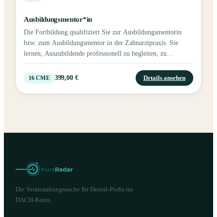
Ausbildungsmentor*in
Die Fortbildung qualifiziert Sie zur Ausbildungsmentorin
bzw. zum Ausbildungsmentor in der Zahnarztpraxis. Sie
lernen, Auszubildende professionell zu begleiten, zu
motivieren und Wissen typgerecht zu vermitteln – für eine
erfolgreiche Ausbildung und starke Praxisteams.
399,00 €
Details ansehen
16
CME
Die Veranstaltungssuche für Dental-Profis im
DACH-Raum.