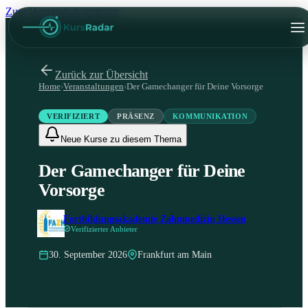
Zum Hauptinhalt springen
Zurück zur Übersicht
Home
›
Veranstaltungen
›
Der Gamechanger für Deine Vorsorge
VERIFIZIERT
PRÄSENZ
KOMMUNIKATION
Neue Kurse zu diesem Thema
Der Gamechanger für Deine
Vorsorge
Fortbildungsakademie Zahnmedizin Hessen
Verifizierter Anbieter
30. September 2026
Frankfurt am Main